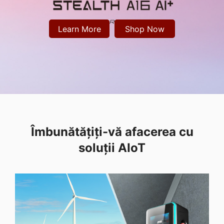
Learn More
Shop Now
Îmbunătățiți-vă afacerea cu
soluții AIoT