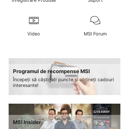
Înregistrare Produse
Suport
Video
MSI Forum
Programul de recompense MSI
Începeți să câștigați puncte și obțineți cadouri
interesante!
MSI Insider