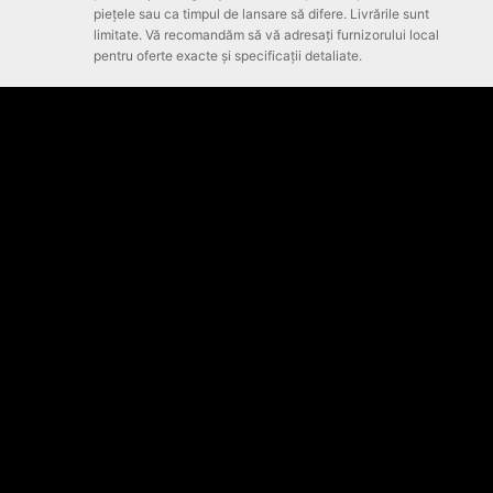
piețele sau ca timpul de lansare să difere. Livrările sunt
limitate. Vă recomandăm să vă adresați furnizorului local
pentru oferte exacte și specificații detaliate.