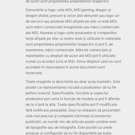
de autor sunt proprietatea proprietarilor respectivi.
Denumirile și logo-urile MSI, MSI gaming, dragon și
dragon shield, precum și orice alte denumiri sau logo-uri
de servicii sau produse MSI afișate pe site-ul web MSI,
sunt mărci comerciale înregistrate sau mărci comerciale
ale MSI. Numele și logo-urile produselor și companiilor
terțe afișate pe site-ul nostru web și utilizate în materiale
sunt proprietatea proprietarilor respectivi și pot fi, de
asemenea, mărci comerciale. Mărcile comerciale și
materialele cu drepturi de autor ale MSI pot fi utilizate
numai cu acordul scris al MSI. Orice drepturi care nu sunt
acordate în mod expres în acest document sunt
rezervate.
Toate imaginile și descrierile au doar scop ilustrativ. Este
posibil ca reprezentarea vizuală a produselor să nu fie
perfect exactă. Specificațiile, funcțiile și aspectul
produselor pot varia în funcție de modele și pot fi diferite
de la o țară la alta. Toate specificațiile pot fi modificate
fără notificare prealabilă. Deși ne străduim să prezentăm
cele mai precise și complete informații la momentul
publicării, un număr mic de articole poate conține erori
de tipografie sau de fotografie. Este posibil ca unele
produse și configurații să nu fie disponibile pe toate