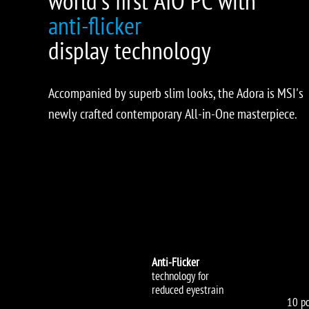
world’s first AIO PC with
anti-flicker
display technology
Accompanied by superb slim looks, the Adora is MSI's
newly crafted contemporary All-in-One masterpiece.
Anti-Flicker
technology for
reduced eyestrain
10 po