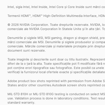
Intel, sigla Intel, Intel Inside, Intel Core și Core Inside sunt mărci c
Termenii HDMI™, HDMI™ High-Definition Multimedia Interface, HDMI™
© 2026 NVIDIA Corporation. Toate drepturile rezervate. NVIDIA, 
comerciale ale NVIDIA Corporation în Statele Unite și în alte țări. T
Denumirile și siglele MSI, MSI gaming, dragon și dragon shield, pre
mărci comerciale ale MSI. Denumirile și siglele produselor și compani
comerciale. Mărcile comerciale și materialele protejate prin dreptu
document sunt rezervate.
Toate imaginile și descrierile sunt doar cu titlu ilustrativ. Repreze
diferi de la o țară la alta. Toate specificațiile pot fi modificate f
pot conține erori tipografice sau fotografice. Este posibil ca unele
verificați la furnizorul local ofertele exacte și specificațiile detaliate
Adobe product box shots reprinted with permission from Adobe S
States and/or other countries.Autodesk screen shots reprinted co
MIL-STD 810H or MIL-STD 810G testing is conducted on select MSI 
use. Validation process is done in laboratory conditions. Test re
standard warranty.