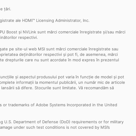
e țări.
istrate ale HDMI™ Licensing Administrator, Inc.
 Boost și NVLink sunt mărci comerciale înregistrate și/sau mărci
nătorilor respectivi.
fișate pe site-ul web MSI sunt mărci comerciale înregistrate sau
oprietatea deținătorilor respectivi și pot fi, de asemenea, mărci
oate drepturile care nu sunt acordate în mod expres în prezentul
funcțiile și aspectul produsului pot varia în funcție de model și pot
i complete informații la momentul publicării, un număr mic de articole
a lansării să difere. Stocurile sunt limitate. Vă recomandăm să
s or trademarks of Adobe Systems Incorporated in the United
ng U.S. Department of Defense (DoD) requirements or for military
Damage under such test conditions is not covered by MSI’s