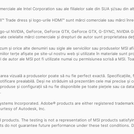
omerciale ale Intel Corporation sau ale filialelor sale din SUA și/sau din alt
 Trade dress și logo-urile HDMI™ sunt mărci comerciale sau mărci înreg
logo-ul NVIDIA, GeForce, GeForce GTX, GeForce GTX, G-SYNC, NVIDIA GPU
oate celelalte mărci comerciale și drepturi de autor sunt proprietatea deți
cum și orice alte denumiri sau sigle ale serviciilor sau produselor MSI a
ilor terțe afișate pe site-ul nostru web și utilizate în materiale sunt pr
ri de autor ale MSI pot fi utilizate numai cu permisiunea scrisă a MSI. T
ntarea vizuală a produselor poate să nu fie perfect exactă. Specificațiile, 
ără notificare prealabilă. Deși ne străduim să prezentăm cele mai precise ș
 produse și configurații să nu fie disponibile pe toate piețele sau ca dat
.
ystems Incorporated. Adobe® products are either registered trademark
urtesy of Autodesk, Inc.
products. The testing is not a representation of MSI products satisfyi
sults do not guarantee future performance under these test conditions. 