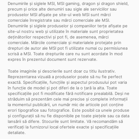
Denumirile și siglele MSI, MSI gaming, dragon și dragon shield,
precum și orice alte denumiri sau sigle ale serviciilor sau
produselor MSI afișate pe site-ul web MSI sunt mărci
comerciale înregistrate sau mărci comerciale ale MSI.
Denumirile și siglele produselor și companiilor terțe afișate pe
site-ul nostru web și utilizate în materiale sunt proprietatea
deținătorilor respectivi și pot fi, de asemenea, mărci
comerciale. Mărcile comerciale și materialele protejate prin
drepturi de autor ale MSI pot fi utilizate numai cu permisiunea
scrisă a MSI. Toate drepturile care nu sunt acordate în mod
expres în prezentul document sunt rezervate.
Toate imaginile și descrierile sunt doar cu titlu ilustrativ.
Reprezentarea vizuală a produselor poate să nu fie perfect
exactă. Specificațiile, funcțiile și aspectul produsului pot varia
în funcție de model și pot diferi de la o țară la alta. Toate
specificațiile pot fi modificate fără notificare prealabilă. Deși ne
străduim să prezentăm cele mai precise și complete informații
la momentul publicării, un număr mic de articole pot conține
erori tipografice sau fotografice. Este posibil ca unele produse
și configurații să nu fie disponibile pe toate piețele sau ca data
lansării să difere. Stocurile sunt limitate. Vă recomandăm să
verificați la furnizorul local ofertele exacte și specificațiile
detaliate.