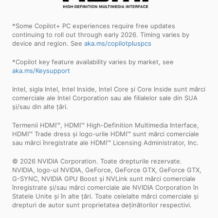
*Some Copilot+ PC experiences require free updates
continuing to roll out through early 2026. Timing varies by
device and region. See
aka.ms/copilotpluspcs
*Copilot key feature availability varies by market, see
aka.ms/Keysupport
Intel, sigla Intel, Intel Inside, Intel Core și Core Inside sunt mărci
comerciale ale Intel Corporation sau ale filialelor sale din SUA
și/sau din alte țări.
Termenii HDMI™, HDMI™ High-Definition Multimedia Interface,
HDMI™ Trade dress și logo-urile HDMI™ sunt mărci comerciale
sau mărci înregistrate ale HDMI™ Licensing Administrator, Inc.
© 2026 NVIDIA Corporation. Toate drepturile rezervate.
NVIDIA, logo-ul NVIDIA, GeForce, GeForce GTX, GeForce GTX,
G-SYNC, NVIDIA GPU Boost și NVLink sunt mărci comerciale
înregistrate și/sau mărci comerciale ale NVIDIA Corporation în
Statele Unite și în alte țări. Toate celelalte mărci comerciale și
drepturi de autor sunt proprietatea deținătorilor respectivi.