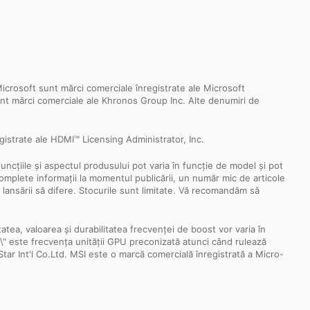
crosoft sunt mărci comerciale înregistrate ale Microsoft
sunt mărci comerciale ale Khronos Group Inc. Alte denumiri de
istrate ale HDMI™ Licensing Administrator, Inc.
funcțiile și aspectul produsului pot varia în funcție de model și pot
i complete informații la momentul publicării, un număr mic de articole
a lansării să difere. Stocurile sunt limitate. Vă recomandăm să
tea, valoarea și durabilitatea frecvenței de boost vor varia în
ency\" este frecvența unității GPU preconizată atunci când rulează
-Star Int'l Co.Ltd. MSI este o marcă comercială înregistrată a Micro-