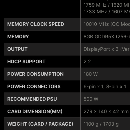
1759 MHz / 1620 M
1733 MHz / 1607 MH
MEMORY CLOCK SPEED
10010 MHz (OC Mod
MEMORY
8GB GDDR5X (256-b
OUTPUT
DisplayPort x 3 (Ver
HDCP SUPPORT
2.2
POWER CONSUMPTION
180 W
POWER CONNECTORS
6-pin x 1, 8-pin x 1
RECOMMENDED PSU
500 W
CARD DIMENSION(MM)
279 x 140 x 42 mm
WEIGHT (CARD / PACKAGE)
1100 g / 1703 g