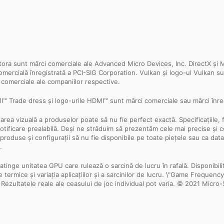
ra sunt mărci comerciale ale Advanced Micro Devices, Inc. DirectX și Mi
 comercială înregistrată a PCI-SIG Corporation. Vulkan și logo-ul Vulkan 
i comerciale ale companiilor respective.
 Trade dress și logo-urile HDMI™ sunt mărci comerciale sau mărci înreg
ntarea vizuală a produselor poate să nu fie perfect exactă. Specificațiile, 
ără notificare prealabilă. Deși ne străduim să prezentăm cele mai precise ș
 produse și configurații să nu fie disponibile pe toate piețele sau ca dat
.
nge unitatea GPU care rulează o sarcină de lucru în rafală. Disponibilita
țiile termice și variația aplicațiilor și a sarcinilor de lucru. \"Game Frequ
c. Rezultatele reale ale ceasului de joc individual pot varia. © 2021 Micro