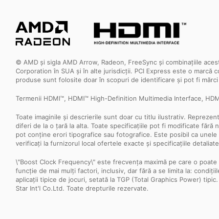
© AMD și sigla AMD Arrow, Radeon, FreeSync și combinațiile acesto
Corporation în SUA și în alte jurisdicții. PCI Express este o marcă
produse sunt folosite doar în scopuri de identificare și pot fi mărc
Termenii HDMI™, HDMI™ High-Definition Multimedia Interface, HDMI™
Toate imaginile și descrierile sunt doar cu titlu ilustrativ. Repreze
diferi de la o țară la alta. Toate specificațiile pot fi modificate f
pot conține erori tipografice sau fotografice. Este posibil ca unele
verificați la furnizorul local ofertele exacte și specificațiile detaliate
\"Boost Clock Frequency\" este frecvența maximă pe care o poate ati
funcție de mai mulți factori, inclusiv, dar fără a se limita la: condi
aplicații tipice de jocuri, setată la TGP (Total Graphics Power) tipi
Star Int'l Co.Ltd. Toate drepturile rezervate.