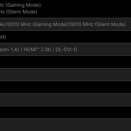
Hz (Gaming Mode)
z (Silent Mode)
e)10010 MHz (Gaming Mode)10010 MHz (Silent Mode)
it)
sion 1.4) / HDMI™ 2.0b / DL-DVI-D