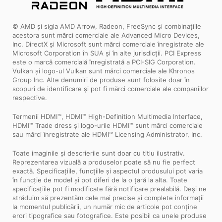
© AMD și sigla AMD Arrow, Radeon, FreeSync și combinațiile
acestora sunt mărci comerciale ale Advanced Micro Devices,
Inc. DirectX și Microsoft sunt mărci comerciale înregistrate ale
Microsoft Corporation în SUA și în alte jurisdicții. PCI Express
este o marcă comercială înregistrată a PCI-SIG Corporation.
Vulkan și logo-ul Vulkan sunt mărci comerciale ale Khronos
Group Inc. Alte denumiri de produse sunt folosite doar în
scopuri de identificare și pot fi mărci comerciale ale companiilor
respective.
Termenii HDMI™, HDMI™ High-Definition Multimedia Interface,
HDMI™ Trade dress și logo-urile HDMI™ sunt mărci comerciale
sau mărci înregistrate ale HDMI™ Licensing Administrator, Inc.
Toate imaginile și descrierile sunt doar cu titlu ilustrativ.
Reprezentarea vizuală a produselor poate să nu fie perfect
exactă. Specificațiile, funcțiile și aspectul produsului pot varia
în funcție de model și pot diferi de la o țară la alta. Toate
specificațiile pot fi modificate fără notificare prealabilă. Deși ne
străduim să prezentăm cele mai precise și complete informații
la momentul publicării, un număr mic de articole pot conține
erori tipografice sau fotografice. Este posibil ca unele produse