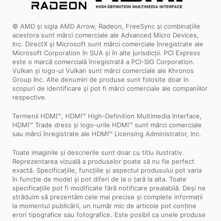
© AMD și sigla AMD Arrow, Radeon, FreeSync și combinațiile
acestora sunt mărci comerciale ale Advanced Micro Devices,
Inc. DirectX și Microsoft sunt mărci comerciale înregistrate ale
Microsoft Corporation în SUA și în alte jurisdicții. PCI Express
este o marcă comercială înregistrată a PCI-SIG Corporation.
Vulkan și logo-ul Vulkan sunt mărci comerciale ale Khronos
Group Inc. Alte denumiri de produse sunt folosite doar în
scopuri de identificare și pot fi mărci comerciale ale companiilor
respective.
Termenii HDMI™, HDMI™ High-Definition Multimedia Interface,
HDMI™ Trade dress și logo-urile HDMI™ sunt mărci comerciale
sau mărci înregistrate ale HDMI™ Licensing Administrator, Inc.
Toate imaginile și descrierile sunt doar cu titlu ilustrativ.
Reprezentarea vizuală a produselor poate să nu fie perfect
exactă. Specificațiile, funcțiile și aspectul produsului pot varia
în funcție de model și pot diferi de la o țară la alta. Toate
specificațiile pot fi modificate fără notificare prealabilă. Deși ne
străduim să prezentăm cele mai precise și complete informații
la momentul publicării, un număr mic de articole pot conține
erori tipografice sau fotografice. Este posibil ca unele produse