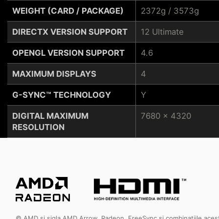
WEIGHT (CARD / PACKAGE)
2372g / 3573g
DIRECTX VERSION SUPPORT
12 Ultimate
OPENGL VERSION SUPPORT
4.6
MAXIMUM DISPLAYS
4
G-SYNC™ TECHNOLOGY
Y
DIGITAL MAXIMUM
7680 x 4320
RESOLUTION
© AMD și sigla AMD Arrow, Radeon, FreeSync și combinațiile acesto