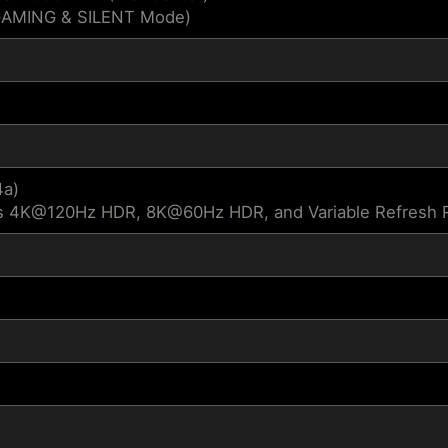
GAMING & SILENT Mode)
4a)
s 4K@120Hz HDR, 8K@60Hz HDR, and Variable Refresh Ra