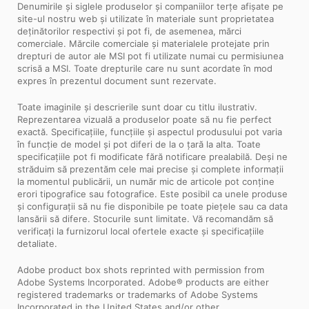
Denumirile și siglele produselor și companiilor terțe afișate pe
site-ul nostru web și utilizate în materiale sunt proprietatea
deținătorilor respectivi și pot fi, de asemenea, mărci
comerciale. Mărcile comerciale și materialele protejate prin
drepturi de autor ale MSI pot fi utilizate numai cu permisiunea
scrisă a MSI. Toate drepturile care nu sunt acordate în mod
expres în prezentul document sunt rezervate.
Toate imaginile și descrierile sunt doar cu titlu ilustrativ.
Reprezentarea vizuală a produselor poate să nu fie perfect
exactă. Specificațiile, funcțiile și aspectul produsului pot varia
în funcție de model și pot diferi de la o țară la alta. Toate
specificațiile pot fi modificate fără notificare prealabilă. Deși ne
străduim să prezentăm cele mai precise și complete informații
la momentul publicării, un număr mic de articole pot conține
erori tipografice sau fotografice. Este posibil ca unele produse
și configurații să nu fie disponibile pe toate piețele sau ca data
lansării să difere. Stocurile sunt limitate. Vă recomandăm să
verificați la furnizorul local ofertele exacte și specificațiile
detaliate.
Adobe product box shots reprinted with permission from
Adobe Systems Incorporated. Adobe® products are either
registered trademarks or trademarks of Adobe Systems
Incorporated in the United States and/or other