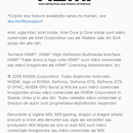
*Copilot key feature availability varies by market, see
aka.ms/Keysupport
Intel, sigla Intel, Intel Inside, Intel Core și Core Inside sunt mărci
comerciale ale Intel Corporation sau ale filialelor sale din SUA
și/sau din alte țări.
Termenii HDMI™, HDMI™ High-Definition Multimedia Interface,
HDMI™ Trade dress și logo-urile HDMI™ sunt mărci comerciale
sau mărci înregistrate ale HDMI™ Licensing Administrator, Inc.
© 2026 NVIDIA Corporation. Toate drepturile rezervate.
NVIDIA, logo-ul NVIDIA, GeForce, GeForce GTX, GeForce GTX,
G-SYNC, NVIDIA GPU Boost și NVLink sunt mărci comerciale
înregistrate și/sau mărci comerciale ale NVIDIA Corporation în
Statele Unite și în alte țări. Toate celelalte mărci comerciale și
drepturi de autor sunt proprietatea deținătorilor respectivi.
Denumirile și siglele MSI, MSI gaming, dragon și dragon shield,
precum și orice alte denumiri sau sigle ale serviciilor sau
produselor MSI afișate pe site-ul web MSI sunt mărci
comerciale înregistrate sau mărci comerciale ale MSI.