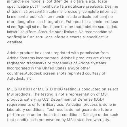
în funcție de model și pot diferi de la o țară la alta. Toate
specificațiile pot fi modificate fără notificare prealabilă. Deși ne
străduim să prezentăm cele mai precise și complete informații
la momentul publicării, un număr mic de articole pot conține
erori tipografice sau fotografice. Este posibil ca unele produse
și configurații să nu fie disponibile pe toate piețele sau ca data
lansării să difere. Stocurile sunt limitate. Vă recomandăm să
verificați la furnizorul local ofertele exacte și specificațiile
detaliate.
Adobe product box shots reprinted with permission from
Adobe Systems Incorporated. Adobe® products are either
registered trademarks or trademarks of Adobe Systems
Incorporated in the United States and/or other
countries.Autodesk screen shots reprinted courtesy of
Autodesk, Inc.
MIL-STD 810H or MIL-STD 810G testing is conducted on select
MSI products. The testing is not a representation of MSI
products satisfying U.S. Department of Defense (DoD)
requirements or for military use. Validation process is done in
laboratory conditions. Test results do not guarantee future
performance under these test conditions. Damage under such
test conditions is not covered by MSI’s standard warranty.