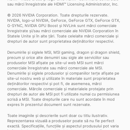
sau mărci înregistrate ale HDMI™ Licensing Administrator, Inc.
© 2026 NVIDIA Corporation. Toate drepturile rezervate.
NVIDIA, logo-ul NVIDIA, GeForce, GeForce GTX, GeForce GTX,
G-SYNC, NVIDIA GPU Boost și NVLink sunt mărci comerciale
înregistrate și/sau mărci comerciale ale NVIDIA Corporation în
Statele Unite și în alte țări. Toate celelalte mărci comerciale și
drepturi de autor sunt proprietatea deținătorilor respectivi.
Denumirile și siglele MSI, MSI gaming, dragon și dragon shield,
precum și orice alte denumiri sau sigle ale serviciilor sau
produselor MSI afișate pe site-ul web MSI sunt mărci
comerciale înregistrate sau mărci comerciale ale MSI.
Denumirile și siglele produselor și companiilor terțe afișate pe
site-ul nostru web și utilizate în materiale sunt proprietatea
deținătorilor respectivi și pot fi, de asemenea, mărci
comerciale. Mărcile comerciale și materialele protejate prin
drepturi de autor ale MSI pot fi utilizate numai cu permisiunea
scrisă a MSI. Toate drepturile care nu sunt acordate în mod
expres în prezentul document sunt rezervate.
Toate imaginile și descrierile sunt doar cu titlu ilustrativ.
Reprezentarea vizuală a produselor poate să nu fie perfect
exactă. Specificațiile, funcțiile și aspectul produsului pot varia