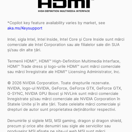
*Copilot key feature availability varies by market, see
aka.ms/Keysupport
Intel, sigla Intel, Intel Inside, Intel Core și Core Inside sunt mărci
comerciale ale Intel Corporation sau ale filialelor sale din SUA
și/sau din alte țări.
Termenii HDMI™, HDMI™ High-Definition Multimedia Interface,
HDMI™ Trade dress și logo-urile HDMI™ sunt mărci comerciale
sau mărci înregistrate ale HDMI™ Licensing Administrator, Inc.
© 2026 NVIDIA Corporation. Toate drepturile rezervate.
NVIDIA, logo-ul NVIDIA, GeForce, GeForce GTX, GeForce GTX,
G-SYNC, NVIDIA GPU Boost și NVLink sunt mărci comerciale
înregistrate și/sau mărci comerciale ale NVIDIA Corporation în
Statele Unite și în alte țări. Toate celelalte mărci comerciale și
drepturi de autor sunt proprietatea deținătorilor respectivi.
Denumirile și siglele MSI, MSI gaming, dragon și dragon shield,
precum și orice alte denumiri sau sigle ale serviciilor sau
produselor MSI afișate pe site-ul web MSI sunt mărci