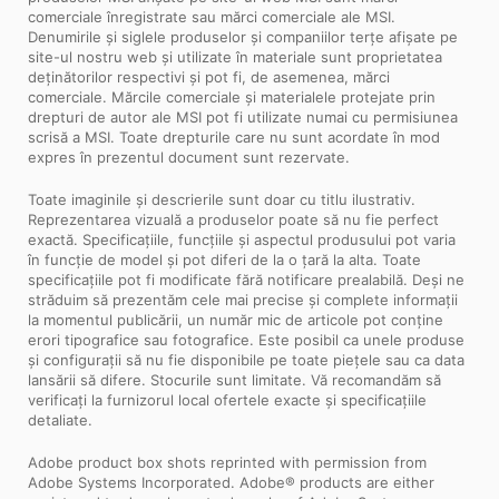
comerciale înregistrate sau mărci comerciale ale MSI.
Denumirile și siglele produselor și companiilor terțe afișate pe
site-ul nostru web și utilizate în materiale sunt proprietatea
deținătorilor respectivi și pot fi, de asemenea, mărci
comerciale. Mărcile comerciale și materialele protejate prin
drepturi de autor ale MSI pot fi utilizate numai cu permisiunea
scrisă a MSI. Toate drepturile care nu sunt acordate în mod
expres în prezentul document sunt rezervate.
Toate imaginile și descrierile sunt doar cu titlu ilustrativ.
Reprezentarea vizuală a produselor poate să nu fie perfect
exactă. Specificațiile, funcțiile și aspectul produsului pot varia
în funcție de model și pot diferi de la o țară la alta. Toate
specificațiile pot fi modificate fără notificare prealabilă. Deși ne
străduim să prezentăm cele mai precise și complete informații
la momentul publicării, un număr mic de articole pot conține
erori tipografice sau fotografice. Este posibil ca unele produse
și configurații să nu fie disponibile pe toate piețele sau ca data
lansării să difere. Stocurile sunt limitate. Vă recomandăm să
verificați la furnizorul local ofertele exacte și specificațiile
detaliate.
Adobe product box shots reprinted with permission from
Adobe Systems Incorporated. Adobe® products are either