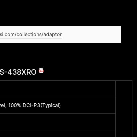
si.com/collections/adaptor
GS-438XRO
12th G
el, 100% DCI-P3(Typical)
17.3"
NVIDI