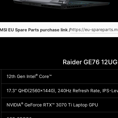
https://eu-spareparts.m
MSI EU Spare Parts purchase link /
Raider GE76 12U
®
12th Gen Intel
Core™
17.3" QHD(2560x1440), 240Hz Refresh Rate, IPS-Lev
®
NVIDIA
GeForce RTX™ 3070 Ti Laptop GPU