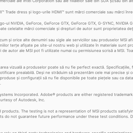
omerciale ale Intel Corporation sau ale filialelor sale din SUA și/sau din alt
 Trade dress și logo-urile HDMI™ sunt mărci comerciale sau mărci înreg
logo-ul NVIDIA, GeForce, GeForce GTX, GeForce GTX, G-SYNC, NVIDIA GPU
oate celelalte mărci comerciale și drepturi de autor sunt proprietatea deți
cum și orice alte denumiri sau sigle ale serviciilor sau produselor MSI a
ilor terțe afișate pe site-ul nostru web și utilizate în materiale sunt pr
ri de autor ale MSI pot fi utilizate numai cu permisiunea scrisă a MSI. T
ntarea vizuală a produselor poate să nu fie perfect exactă. Specificațiile, 
ără notificare prealabilă. Deși ne străduim să prezentăm cele mai precise ș
 produse și configurații să nu fie disponibile pe toate piețele sau ca dat
.
ystems Incorporated. Adobe® products are either registered trademark
urtesy of Autodesk, Inc.
products. The testing is not a representation of MSI products satisfyi
sults do not guarantee future performance under these test conditions. 