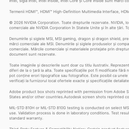
Intel, sigla Intel, Intel Inside, Intel Core și Core Inside sunt mărci c
Termenii HDMI™, HDMI™ High-Definition Multimedia Interface, HDMI™
© 2026 NVIDIA Corporation. Toate drepturile rezervate. NVIDIA, 
comerciale ale NVIDIA Corporation în Statele Unite și în alte țări. T
Denumirile și siglele MSI, MSI gaming, dragon și dragon shield, pre
mărci comerciale ale MSI. Denumirile și siglele produselor și compani
comerciale. Mărcile comerciale și materialele protejate prin dreptu
document sunt rezervate.
Toate imaginile și descrierile sunt doar cu titlu ilustrativ. Repreze
diferi de la o țară la alta. Toate specificațiile pot fi modificate f
pot conține erori tipografice sau fotografice. Este posibil ca unele
verificați la furnizorul local ofertele exacte și specificațiile detaliate
Adobe product box shots reprinted with permission from Adobe S
States and/or other countries.Autodesk screen shots reprinted co
MIL-STD 810H or MIL-STD 810G testing is conducted on select MSI 
use. Validation process is done in laboratory conditions. Test re
standard warranty.