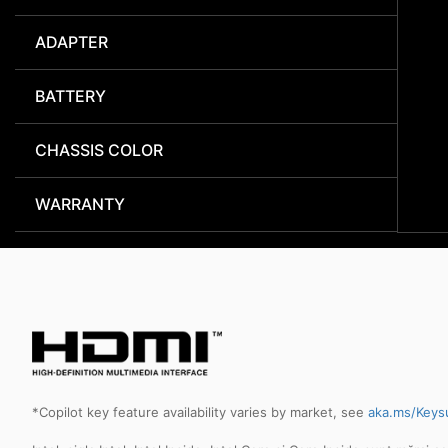
ADAPTER
BATTERY
CHASSIS COLOR
WARRANTY
*Copilot key feature availability varies by market, see
aka.ms/Keys