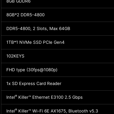
8GB GDDR6
8GB*2 DDR5-4800
DDR5-4800, 2 Slots, Max 64GB
1TB*1 NVMe SSD PCIe Gen4
102KEYS
FHD type (30fps@1080p)
1x SD Express Card Reader
®
Intel
Killer™ Ethernet E3100 2.5 Gbps
®
Intel
Killer™ Wi-Fi 6E AX1675, Bluetooth v5.3