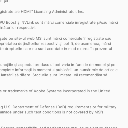
e țări.
istrate ale HDMI™ Licensing Administrator, Inc.
 Boost și NVLink sunt mărci comerciale înregistrate și/sau mărci
nătorilor respectivi.
fișate pe site-ul web MSI sunt mărci comerciale înregistrate sau
oprietatea deținătorilor respectivi și pot fi, de asemenea, mărci
oate drepturile care nu sunt acordate în mod expres în prezentul
funcțiile și aspectul produsului pot varia în funcție de model și pot
i complete informații la momentul publicării, un număr mic de articole
a lansării să difere. Stocurile sunt limitate. Vă recomandăm să
s or trademarks of Adobe Systems Incorporated in the United
ng U.S. Department of Defense (DoD) requirements or for military
Damage under such test conditions is not covered by MSI’s