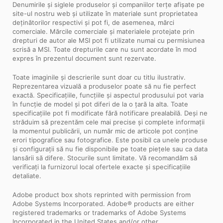
Denumirile și siglele produselor și companiilor terțe afișate pe
site-ul nostru web și utilizate în materiale sunt proprietatea
deținătorilor respectivi și pot fi, de asemenea, mărci
comerciale. Mărcile comerciale și materialele protejate prin
drepturi de autor ale MSI pot fi utilizate numai cu permisiunea
scrisă a MSI. Toate drepturile care nu sunt acordate în mod
expres în prezentul document sunt rezervate.
Toate imaginile și descrierile sunt doar cu titlu ilustrativ.
Reprezentarea vizuală a produselor poate să nu fie perfect
exactă. Specificațiile, funcțiile și aspectul produsului pot varia
în funcție de model și pot diferi de la o țară la alta. Toate
specificațiile pot fi modificate fără notificare prealabilă. Deși ne
străduim să prezentăm cele mai precise și complete informații
la momentul publicării, un număr mic de articole pot conține
erori tipografice sau fotografice. Este posibil ca unele produse
și configurații să nu fie disponibile pe toate piețele sau ca data
lansării să difere. Stocurile sunt limitate. Vă recomandăm să
verificați la furnizorul local ofertele exacte și specificațiile
detaliate.
Adobe product box shots reprinted with permission from
Adobe Systems Incorporated. Adobe® products are either
registered trademarks or trademarks of Adobe Systems
Incorporated in the United States and/or other