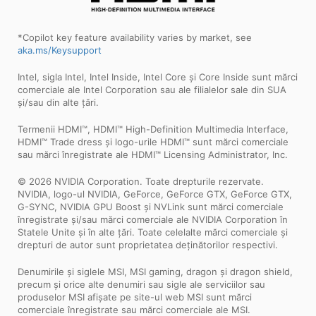
*Copilot key feature availability varies by market, see
aka.ms/Keysupport
Intel, sigla Intel, Intel Inside, Intel Core și Core Inside sunt mărci
comerciale ale Intel Corporation sau ale filialelor sale din SUA
și/sau din alte țări.
Termenii HDMI™, HDMI™ High-Definition Multimedia Interface,
HDMI™ Trade dress și logo-urile HDMI™ sunt mărci comerciale
sau mărci înregistrate ale HDMI™ Licensing Administrator, Inc.
© 2026 NVIDIA Corporation. Toate drepturile rezervate.
NVIDIA, logo-ul NVIDIA, GeForce, GeForce GTX, GeForce GTX,
G-SYNC, NVIDIA GPU Boost și NVLink sunt mărci comerciale
înregistrate și/sau mărci comerciale ale NVIDIA Corporation în
Statele Unite și în alte țări. Toate celelalte mărci comerciale și
drepturi de autor sunt proprietatea deținătorilor respectivi.
Denumirile și siglele MSI, MSI gaming, dragon și dragon shield,
precum și orice alte denumiri sau sigle ale serviciilor sau
produselor MSI afișate pe site-ul web MSI sunt mărci
comerciale înregistrate sau mărci comerciale ale MSI.