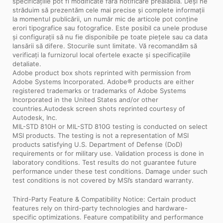
specificațiile pot fi modificate fără notificare prealabilă. Deși ne
străduim să prezentăm cele mai precise și complete informații
la momentul publicării, un număr mic de articole pot conține
erori tipografice sau fotografice. Este posibil ca unele produse
și configurații să nu fie disponibile pe toate piețele sau ca data
lansării să difere. Stocurile sunt limitate. Vă recomandăm să
verificați la furnizorul local ofertele exacte și specificațiile
detaliate.
Adobe product box shots reprinted with permission from
Adobe Systems Incorporated. Adobe® products are either
registered trademarks or trademarks of Adobe Systems
Incorporated in the United States and/or other
countries.Autodesk screen shots reprinted courtesy of
Autodesk, Inc.
MIL-STD 810H or MIL-STD 810G testing is conducted on select
MSI products. The testing is not a representation of MSI
products satisfying U.S. Department of Defense (DoD)
requirements or for military use. Validation process is done in
laboratory conditions. Test results do not guarantee future
performance under these test conditions. Damage under such
test conditions is not covered by MSI’s standard warranty.
Third-Party Feature & Compatibility Notice: Certain product
features rely on third-party technologies and hardware-
specific optimizations. Feature compatibility and performance