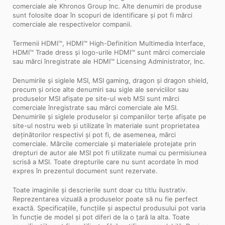
comerciale ale Khronos Group Inc. Alte denumiri de produse
sunt folosite doar în scopuri de identificare și pot fi mărci
comerciale ale respectivelor companii.
Termenii HDMI™, HDMI™ High-Definition Multimedia Interface,
HDMI™ Trade dress și logo-urile HDMI™ sunt mărci comerciale
sau mărci înregistrate ale HDMI™ Licensing Administrator, Inc.
Denumirile și siglele MSI, MSI gaming, dragon și dragon shield,
precum și orice alte denumiri sau sigle ale serviciilor sau
produselor MSI afișate pe site-ul web MSI sunt mărci
comerciale înregistrate sau mărci comerciale ale MSI.
Denumirile și siglele produselor și companiilor terțe afișate pe
site-ul nostru web și utilizate în materiale sunt proprietatea
deținătorilor respectivi și pot fi, de asemenea, mărci
comerciale. Mărcile comerciale și materialele protejate prin
drepturi de autor ale MSI pot fi utilizate numai cu permisiunea
scrisă a MSI. Toate drepturile care nu sunt acordate în mod
expres în prezentul document sunt rezervate.
Toate imaginile și descrierile sunt doar cu titlu ilustrativ.
Reprezentarea vizuală a produselor poate să nu fie perfect
exactă. Specificațiile, funcțiile și aspectul produsului pot varia
în funcție de model și pot diferi de la o țară la alta. Toate