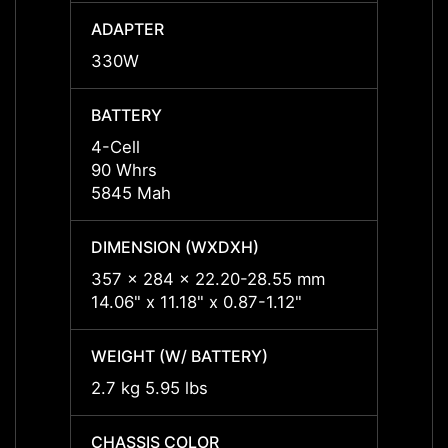
ADAPTER
ADAP
330W
330W
BATTERY
BATT
4-Cell
4-Cell
90 Whrs
90 Wh
5845 Mah
5845 
DIMENSION (WXDXH)
DIMEN
357 x 284 x 22.20-28.55 mm
357 x
14.06" x 11.18" x 0.87-1.12"
14.06"
WEIGHT (W/ BATTERY)
WEIGH
2.7 kg 5.95 lbs
2.7 kg
CHASSIS COLOR
CHASS