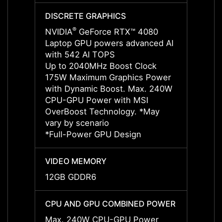
DISCRETE GRAPHICS
DISCR
®
NVIDIA
GeForce RTX™ 4080
NVIDI
Laptop GPU powers advanced AI
Lapto
with 542 AI TOPS
with 
Up to 2040MHz Boost Clock
Up to
175W Maximum Graphics Power
175W 
with Dynamic Boost. Max. 240W
with 
CPU-GPU Power with MSI
CPU-G
OverBoost Technology. *May
OverB
vary by scenario
vary b
*Full-Power GPU Design
*Full
VIDEO MEMORY
VIDE
12GB GDDR6
12GB
CPU AND GPU COMBINED POWER
CPU 
Max. 240W CPU-GPU Power
Max. 