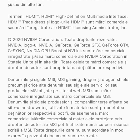
și/sau din alte țări.
Termenii HDMI™, HDMI™ High-Definition Multimedia Interface,
HDMI™ Trade dress și logo-urile HDMI™ sunt mărci comerciale
sau mărci înregistrate ale HDMI™ Licensing Administrator, Inc.
© 2026 NVIDIA Corporation. Toate drepturile rezervate.
NVIDIA, logo-ul NVIDIA, GeForce, GeForce GTX, GeForce GTX,
G-SYNC, NVIDIA GPU Boost și NVLink sunt mărci comerciale
înregistrate și/sau mărci comerciale ale NVIDIA Corporation în
Statele Unite și în alte țări. Toate celelalte mărci comerciale și
drepturi de autor sunt proprietatea deținătorilor respectivi.
Denumirile și siglele MSI, MSI gaming, dragon și dragon shield,
precum și orice alte denumiri sau sigle ale serviciilor sau
produselor MSI afișate pe site-ul web MSI sunt mărci
comerciale înregistrate sau mărci comerciale ale MSI.
Denumirile și siglele produselor și companiilor terțe afișate pe
site-ul nostru web și utilizate în materiale sunt proprietatea
deținătorilor respectivi și pot fi, de asemenea, mărci
comerciale. Mărcile comerciale și materialele protejate prin
drepturi de autor ale MSI pot fi utilizate numai cu permisiunea
scrisă a MSI. Toate drepturile care nu sunt acordate în mod
expres în prezentul document sunt rezervate.