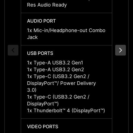
Res Audio Ready
Res A
AUDIO PORT
AUDIO
1x Mic-in/Headphone-out Combo
1x Mi
Jack
Jack
USB PORTS
USB P
1x Type-A USB3.2 Gen1
1x Ty
1x Type-A USB3.2 Gen2
1x Ty
1x Type-C (USB3.2 Gen2 /
1x Ty
DisplayPort™/ Power Delivery
Displa
3.0)
3.0)
1x Type-C (USB3.2 Gen2 /
1x Ty
DisplayPort™)
Displa
1x Thunderbolt™ 4 (DisplayPort™)
1x Thu
VIDEO PORTS
VIDEO