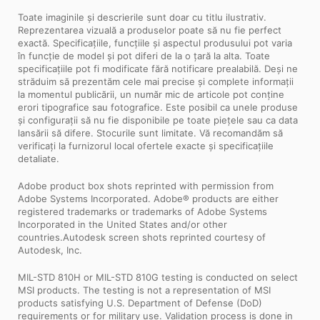
Toate imaginile și descrierile sunt doar cu titlu ilustrativ.
Reprezentarea vizuală a produselor poate să nu fie perfect
exactă. Specificațiile, funcțiile și aspectul produsului pot varia
în funcție de model și pot diferi de la o țară la alta. Toate
specificațiile pot fi modificate fără notificare prealabilă. Deși ne
străduim să prezentăm cele mai precise și complete informații
la momentul publicării, un număr mic de articole pot conține
erori tipografice sau fotografice. Este posibil ca unele produse
și configurații să nu fie disponibile pe toate piețele sau ca data
lansării să difere. Stocurile sunt limitate. Vă recomandăm să
verificați la furnizorul local ofertele exacte și specificațiile
detaliate.
Adobe product box shots reprinted with permission from
Adobe Systems Incorporated. Adobe® products are either
registered trademarks or trademarks of Adobe Systems
Incorporated in the United States and/or other
countries.Autodesk screen shots reprinted courtesy of
Autodesk, Inc.
MIL-STD 810H or MIL-STD 810G testing is conducted on select
MSI products. The testing is not a representation of MSI
products satisfying U.S. Department of Defense (DoD)
requirements or for military use. Validation process is done in