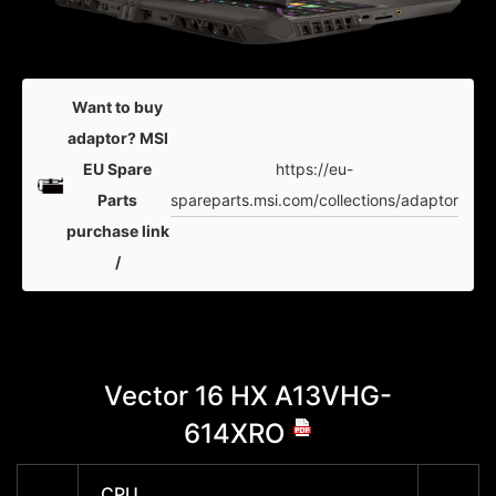
Want to buy
adaptor? MSI
https://eu-
EU Spare
spareparts.msi.com/collections/adaptor
Parts
purchase link
/
Vector 16 HX A13VHG-
Vec
614XRO
CPU
CPU