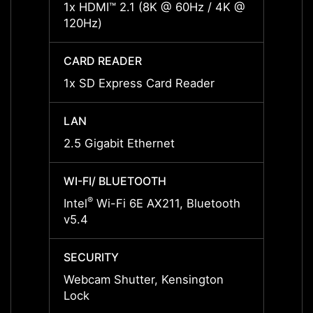
1x HDMI™ 2.1 (8K @ 60Hz / 4K @
1x HD
120Hz)
120Hz
CARD READER
CARD
1x SD Express Card Reader
1x SD
LAN
LAN
2.5 Gigabit Ethernet
2.5 Gi
WI-FI/ BLUETOOTH
WI-FI
®
®
Intel
Wi-Fi 6E AX211, Bluetooth
Intel
v5.4
v5.4
SECURITY
SECUR
Webcam Shutter, Kensington
Webca
Lock
Lock