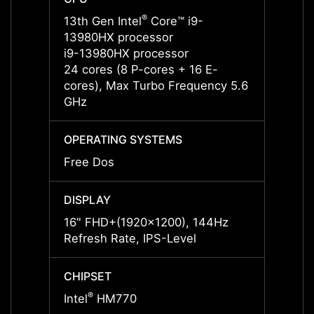
®
13th Gen Intel
Core™ i9-
13th G
13980HX processor
13700
i9-13980HX processor
i7-13
24 cores (8 P-cores + 16 E-
16 cor
cores), Max Turbo Frequency 5.6
Max T
GHz
OPERATING SYSTEMS
OPERA
Free Dos
Free 
DISPLAY
DISPL
16" FHD+(1920x1200), 144Hz
16" F
Refresh Rate, IPS-Level
Refres
CHIPSET
CHIPS
®
®
Intel
HM770
Intel