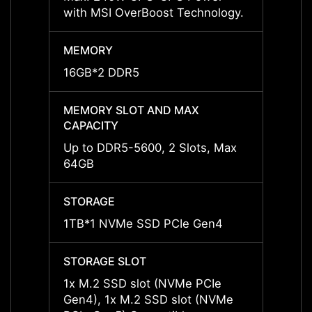
with MSI OverBoost Technology.
with 
MEMORY
MEMO
16GB*2 DDR5
8GB*
MEMORY SLOT AND MAX
MEMO
CAPACITY
CAPAC
Up to DDR5-5600, 2 Slots, Max
Up to
64GB
64GB
STORAGE
STOR
1TB*1 NVMe SSD PCIe Gen4
1TB*1
STORAGE SLOT
STORA
1x M.2 SSD slot (NVMe PCIe
1x M.
Gen4), 1x M.2 SSD slot (NVMe
Gen4)