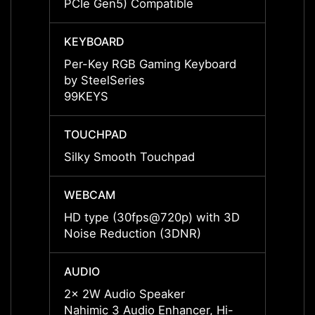
PCIe Gen5) Compatible
PCIe 
KEYBOARD
KEYB
Per-Key RGB Gaming Keyboard
Per-K
by SteelSeries
by Ste
99KEYS
99KE
TOUCHPAD
TOUC
Silky Smooth Touchpad
Silky
WEBCAM
WEBC
HD type (30fps@720p) with 3D
HD ty
Noise Reduction (3DNR)
Noise
AUDIO
AUDI
2x 2W Audio Speaker
2x 2W
Nahimic 3 Audio Enhancer, Hi-
Nahimi