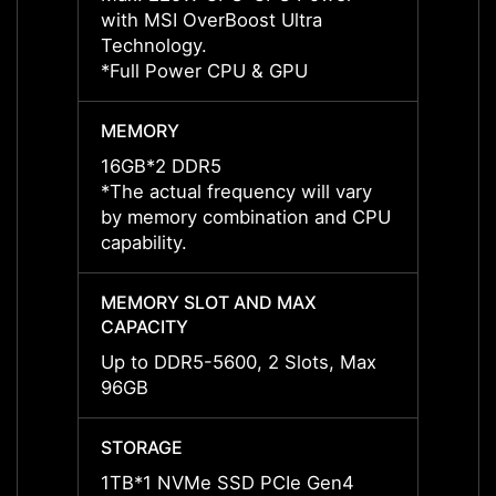
with MSI OverBoost Ultra
with M
Technology.
Techn
*Full Power CPU & GPU
*Full
MEMORY
MEMO
16GB*2 DDR5
16GB*
*The actual frequency will vary
*The a
by memory combination and CPU
by me
capability.
capabil
MEMORY SLOT AND MAX
MEMO
CAPACITY
CAPAC
Up to DDR5-5600, 2 Slots, Max
Up to
96GB
96GB
STORAGE
STOR
1TB*1 NVMe SSD PCIe Gen4
2TB*1