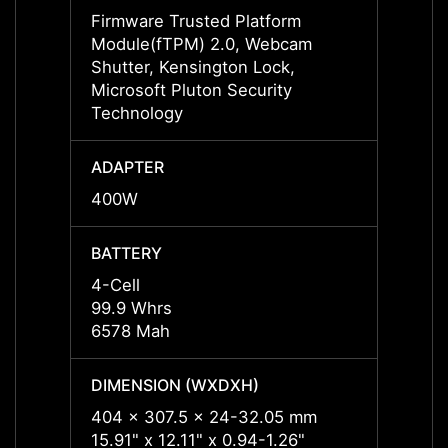
Firmware Trusted Platform
Firmw
Module(fTPM) 2.0, Webcam
Modul
Shutter, Kensington Lock,
Shutte
Microsoft Pluton Security
Micros
Technology
Techn
ADAPTER
ADAP
400W
400W
BATTERY
BATT
4-Cell
4-Cell
99.9 Whrs
99.9 
6578 Mah
6578 
DIMENSION (WXDXH)
DIMEN
404 x 307.5 x 24-32.05 mm
404 x
15.91" x 12.11" x 0.94-1.26"
15.91"