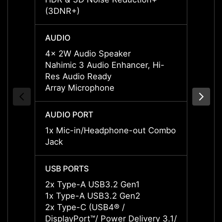
(3DNR+)
(3DNR
AUDIO
AUDI
4x 2W Audio Speaker
4x 2W
Nahimic 3 Audio Enhancer, Hi-
Nahimi
Res Audio Ready
Res A
Array Microphone
Array
AUDIO PORT
AUDIO
1x Mic-in/Headphone-out Combo
1x Mi
Jack
Jack
USB PORTS
USB P
2x Type-A USB3.2 Gen1
2x Ty
1x Type-A USB3.2 Gen2
1x Ty
2x Type-C (USB4® /
2x Ty
DisplayPort™/ Power Delivery 3.1/
Displa