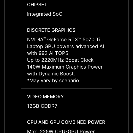
CHIPSET
CHIPS
Integrated SoC
Integ
DISCRETE GRAPHICS
DISCR
®
NVIDIA
GeForce RTX™ 5070 Ti
NVIDI
Laptop GPU powers advanced AI
Lapto
with 992 AI TOPS
with 
Up to 2220MHz Boost Clock
Up to
140W Maximum Graphics Power
175W 
with Dynamic Boost.
with 
*May vary by scenario
by sce
VIDEO MEMORY
VIDE
12GB GDDR7
16GB
CPU AND GPU COMBINED POWER
CPU 
Max. 225W CPU-GPU Power
Max. 