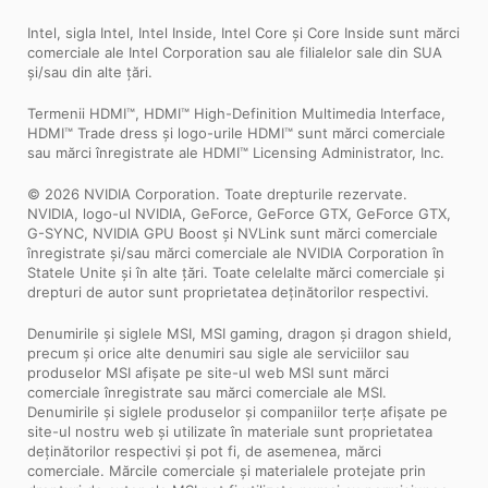
Intel, sigla Intel, Intel Inside, Intel Core și Core Inside sunt mărci
comerciale ale Intel Corporation sau ale filialelor sale din SUA
și/sau din alte țări.
Termenii HDMI™, HDMI™ High-Definition Multimedia Interface,
HDMI™ Trade dress și logo-urile HDMI™ sunt mărci comerciale
sau mărci înregistrate ale HDMI™ Licensing Administrator, Inc.
© 2026 NVIDIA Corporation. Toate drepturile rezervate.
NVIDIA, logo-ul NVIDIA, GeForce, GeForce GTX, GeForce GTX,
G-SYNC, NVIDIA GPU Boost și NVLink sunt mărci comerciale
înregistrate și/sau mărci comerciale ale NVIDIA Corporation în
Statele Unite și în alte țări. Toate celelalte mărci comerciale și
drepturi de autor sunt proprietatea deținătorilor respectivi.
Denumirile și siglele MSI, MSI gaming, dragon și dragon shield,
precum și orice alte denumiri sau sigle ale serviciilor sau
produselor MSI afișate pe site-ul web MSI sunt mărci
comerciale înregistrate sau mărci comerciale ale MSI.
Denumirile și siglele produselor și companiilor terțe afișate pe
site-ul nostru web și utilizate în materiale sunt proprietatea
deținătorilor respectivi și pot fi, de asemenea, mărci
comerciale. Mărcile comerciale și materialele protejate prin