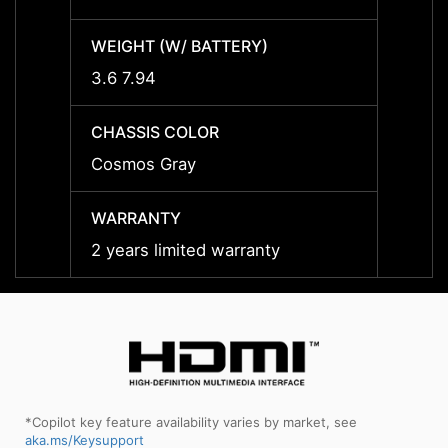
WEIGHT (W/ BATTERY)
WEIGH
3.6 7.94
3.6 kg
CHASSIS COLOR
CHASS
Cosmos Gray
Cosmo
WARRANTY
WARR
2 years limited warranty
2 year
*Copilot key feature availability varies by market, see
aka.ms/Keysupport