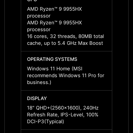
AMD Ryzen™ 9 9955HX
AMD R
processor
proce
AMD Ryzen™ 9 9955HX
AMD R
processor
proce
16 cores, 32 threads, 80MB total
16 cor
cache, up to 5.4 GHz Max Boost
cache
OPERATING SYSTEMS
OPERA
Windows 11 Home (MSI
Windo
recommends Windows 11 Pro for
recom
business.)
busine
DISPLAY
DISPL
18" QHD+(2560x1600), 240Hz
18" Q
Refresh Rate, IPS-Level, 100%
Refres
DCI-P3(Typical)
DCI-P3