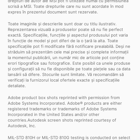
drepturi de autor ale MSI pot fi utilizate numai cu permisiunea
scrisă a MSI. Toate drepturile care nu sunt acordate în mod
expres în prezentul document sunt rezervate.
Toate imaginile și descrierile sunt doar cu titlu ilustrativ.
Reprezentarea vizuală a produselor poate să nu fie perfect
exactă. Specificațiile, funcțiile și aspectul produsului pot varia
în funcție de model și pot diferi de la o țară la alta. Toate
specificațiile pot fi modificate fără notificare prealabilă. Deși ne
străduim să prezentăm cele mai precise și complete informații
la momentul publicării, un număr mic de articole pot conține
erori tipografice sau fotografice. Este posibil ca unele produse
și configurații să nu fie disponibile pe toate piețele sau ca data
lansării să difere. Stocurile sunt limitate. Vă recomandăm să
verificați la furnizorul local ofertele exacte și specificațiile
detaliate.
Adobe product box shots reprinted with permission from
Adobe Systems Incorporated. Adobe® products are either
registered trademarks or trademarks of Adobe Systems
Incorporated in the United States and/or other
countries.Autodesk screen shots reprinted courtesy of
Autodesk, Inc.
MIL-STD 810H or MIL-STD 810G testing is conducted on select