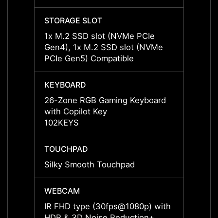
STORAGE SLOT
STORA
1x M.2 SSD slot (NVMe PCIe
1x M.
Gen4), 1x M.2 SSD slot (NVMe
Gen4)
PCIe Gen5) Compatible
PCIe 
KEYBOARD
KEYB
26-Zone RGB Gaming Keyboard
26-Zo
with Copilot Key
with C
102KEYS
102K
TOUCHPAD
TOUC
Silky Smooth Touchpad
Silky
WEBCAM
WEBC
IR FHD type (30fps@1080p) with
IR FH
HDR & 3D Noise Reduction+
HDR &