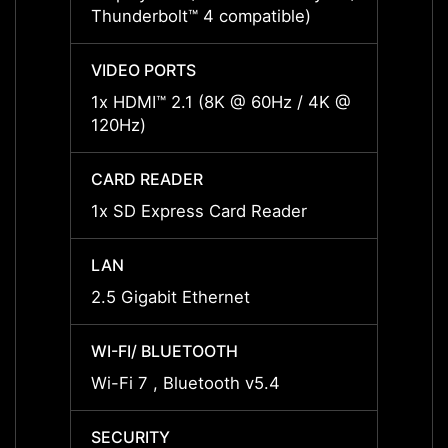
Thunderbolt™ 4 compatible)
3.1/ T
VIDEO PORTS
VIDEO
1x HDMI™ 2.1 (8K @ 60Hz / 4K @
1x HD
120Hz)
120Hz
CARD READER
CARD
1x SD Express Card Reader
1x SD
LAN
LAN
2.5 Gigabit Ethernet
2.5 Gi
WI-FI/ BLUETOOTH
WI-FI
Wi-Fi 7 , Bluetooth v5.4
Wi-Fi 
SECURITY
SECUR