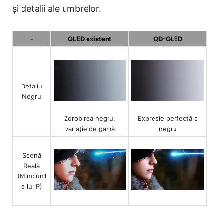
și detalii ale umbrelor.
-
OLED existent
QD-OLED
Detaliu
Negru
Expresie perfectă a
Zdrobirea negru,
negru
variație de gamă
Scenă
Reală
(Minciunil
e lui P)