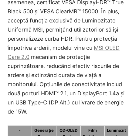
asemenea, certificat VESA DisplayHDR™ True
Black 500 și VESA ClearMR™ 15000. În plus,
acceptă funcția exclusivă de Luminozitate
Uniformă MSI, permițând utilizatorilor să își
personalizeze curba HDR. Pentru protecția
împotriva arderii, modelul vine cu
MSI OLED
Care 2.0
mecanism de protecție
cuprinzătoare, reducând efectiv riscurile de
ardere și extinzând durata de viață a
monitorului. Opțiunile de conectivitate includ
două porturi HDMI™ 2.1, un DisplayPort 1.4a și
un USB Type-C (DP Alt.) cu livrare de energie
de 15W.
-
Generație
QD-OLED
Film
Luminozit