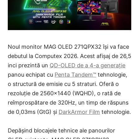
Noul monitor MAG OLED 271QPX32 își va face
debutul la Computex 2026. Acest afișaj de 26,5
inci prezintă un
QD-OLED de a 4-a generație
panou echipat cu
Penta Tandem™
tehnologie,
o structură de emisie cu 5 straturi. Oferă o
rezoluție de 2560x1440 (WQHD), o rată de
reîmprospătare de 320Hz, un timp de răspuns
de 0,03ms (GtG) și
DarkArmor Film
tehnologie.
Depășind blocajele tehnice ale panourilor