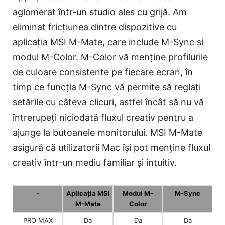
aglomerat într-un studio ales cu grijă. Am
eliminat fricțiunea dintre dispozitive cu
aplicația MSI M-Mate, care include M-Sync și
modul M-Color. M-Color vă menține profilurile
de culoare consistente pe fiecare ecran, în
timp ce funcția M-Sync vă permite să reglați
setările cu câteva clicuri, astfel încât să nu vă
întrerupeți niciodată fluxul creativ pentru a
ajunge la butoanele monitorului. MSI M-Mate
asigură că utilizatorii Mac își pot menține fluxul
creativ într-un mediu familiar și intuitiv.
-
Aplicația MSI
Modul M-
M-Sync
M-Mate
Color
PRO MAX
Da
Da
Da