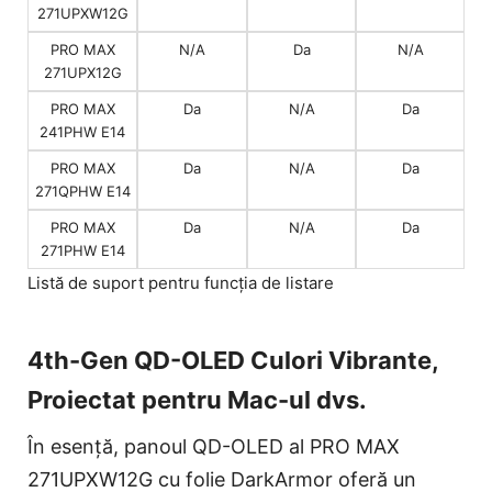
271UPXW12G
PRO MAX
N/A
Da
N/A
271UPX12G
PRO MAX
Da
N/A
Da
241PHW E14
PRO MAX
Da
N/A
Da
271QPHW E14
PRO MAX
Da
N/A
Da
271PHW E14
Listă de suport pentru funcția de listare
4th-Gen QD-OLED Culori Vibrante,
Proiectat pentru Mac-ul dvs.
În esență, panoul QD-OLED al PRO MAX
271UPXW12G cu folie DarkArmor oferă un