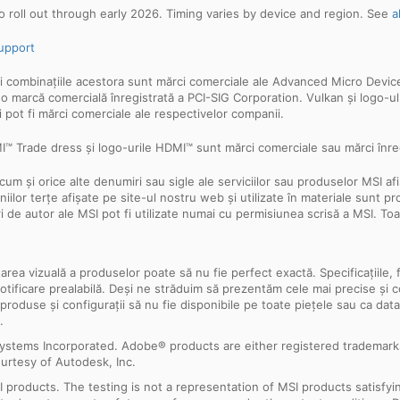
 roll out through early 2026. Timing varies by device and region. See
a
upport
mbinațiile acestora sunt mărci comerciale ale Advanced Micro Devices, 
te o marcă comercială înregistrată a PCI-SIG Corporation. Vulkan și logo-
 pot fi mărci comerciale ale respectivelor companii.
 Trade dress și logo-urile HDMI™ sunt mărci comerciale sau mărci înreg
cum și orice alte denumiri sau sigle ale serviciilor sau produselor MSI a
ilor terțe afișate pe site-ul nostru web și utilizate în materiale sunt pr
ri de autor ale MSI pot fi utilizate numai cu permisiunea scrisă a MSI. T
ntarea vizuală a produselor poate să nu fie perfect exactă. Specificațiile, 
ără notificare prealabilă. Deși ne străduim să prezentăm cele mai precise ș
 produse și configurații să nu fie disponibile pe toate piețele sau ca dat
.
ystems Incorporated. Adobe® products are either registered trademark
urtesy of Autodesk, Inc.
products. The testing is not a representation of MSI products satisfyi