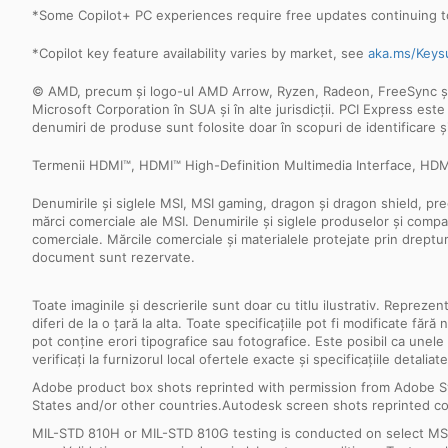
*Some Copilot+ PC experiences require free updates continuing to
*Copilot key feature availability varies by market, see
aka.ms/Keys
© AMD, precum și logo-ul AMD Arrow, Ryzen, Radeon, FreeSync și co
Microsoft Corporation în SUA și în alte jurisdicții. PCI Express es
denumiri de produse sunt folosite doar în scopuri de identificare și
Termenii HDMI™, HDMI™ High-Definition Multimedia Interface, HDMI™
Denumirile și siglele MSI, MSI gaming, dragon și dragon shield, pre
mărci comerciale ale MSI. Denumirile și siglele produselor și compani
comerciale. Mărcile comerciale și materialele protejate prin dreptu
document sunt rezervate.
Toate imaginile și descrierile sunt doar cu titlu ilustrativ. Repreze
diferi de la o țară la alta. Toate specificațiile pot fi modificate f
pot conține erori tipografice sau fotografice. Este posibil ca unele
verificați la furnizorul local ofertele exacte și specificațiile detaliate
Adobe product box shots reprinted with permission from Adobe S
States and/or other countries.Autodesk screen shots reprinted co
MIL-STD 810H or MIL-STD 810G testing is conducted on select MSI 