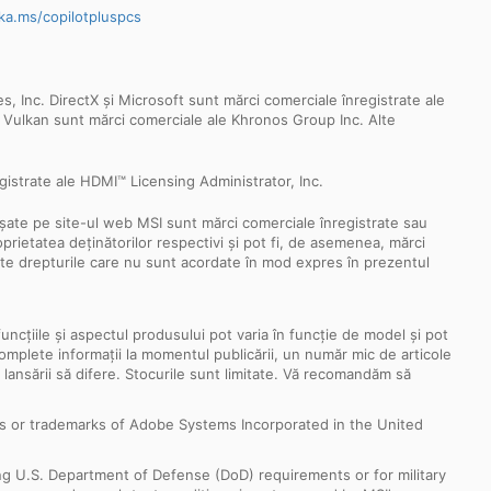
ka.ms/copilotpluspcs
Inc. DirectX și Microsoft sunt mărci comerciale înregistrate ale
ul Vulkan sunt mărci comerciale ale Khronos Group Inc. Alte
istrate ale HDMI™ Licensing Administrator, Inc.
fișate pe site-ul web MSI sunt mărci comerciale înregistrate sau
oprietatea deținătorilor respectivi și pot fi, de asemenea, mărci
oate drepturile care nu sunt acordate în mod expres în prezentul
funcțiile și aspectul produsului pot varia în funcție de model și pot
i complete informații la momentul publicării, un număr mic de articole
a lansării să difere. Stocurile sunt limitate. Vă recomandăm să
s or trademarks of Adobe Systems Incorporated in the United
ng U.S. Department of Defense (DoD) requirements or for military