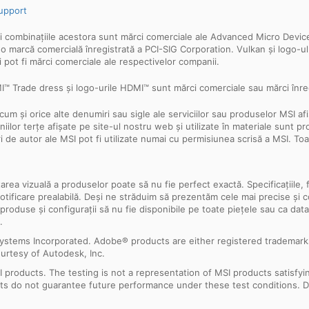
upport
mbinațiile acestora sunt mărci comerciale ale Advanced Micro Devices, 
te o marcă comercială înregistrată a PCI-SIG Corporation. Vulkan și logo-
 pot fi mărci comerciale ale respectivelor companii.
 Trade dress și logo-urile HDMI™ sunt mărci comerciale sau mărci înreg
cum și orice alte denumiri sau sigle ale serviciilor sau produselor MSI a
ilor terțe afișate pe site-ul nostru web și utilizate în materiale sunt pr
ri de autor ale MSI pot fi utilizate numai cu permisiunea scrisă a MSI. T
ntarea vizuală a produselor poate să nu fie perfect exactă. Specificațiile, 
ără notificare prealabilă. Deși ne străduim să prezentăm cele mai precise ș
 produse și configurații să nu fie disponibile pe toate piețele sau ca dat
.
ystems Incorporated. Adobe® products are either registered trademark
urtesy of Autodesk, Inc.
products. The testing is not a representation of MSI products satisfyi
sults do not guarantee future performance under these test conditions. 