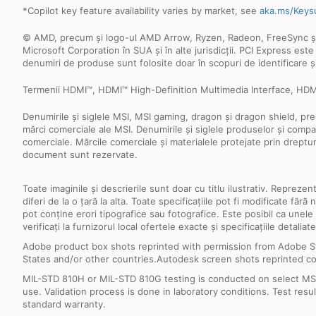
*Copilot key feature availability varies by market, see
aka.ms/Keys
© AMD, precum și logo-ul AMD Arrow, Ryzen, Radeon, FreeSync și co
Microsoft Corporation în SUA și în alte jurisdicții. PCI Express es
denumiri de produse sunt folosite doar în scopuri de identificare și
Termenii HDMI™, HDMI™ High-Definition Multimedia Interface, HDMI™
Denumirile și siglele MSI, MSI gaming, dragon și dragon shield, pre
mărci comerciale ale MSI. Denumirile și siglele produselor și compani
comerciale. Mărcile comerciale și materialele protejate prin dreptu
document sunt rezervate.
Toate imaginile și descrierile sunt doar cu titlu ilustrativ. Repreze
diferi de la o țară la alta. Toate specificațiile pot fi modificate f
pot conține erori tipografice sau fotografice. Este posibil ca unele
verificați la furnizorul local ofertele exacte și specificațiile detaliate
Adobe product box shots reprinted with permission from Adobe S
States and/or other countries.Autodesk screen shots reprinted co
MIL-STD 810H or MIL-STD 810G testing is conducted on select MSI 
use. Validation process is done in laboratory conditions. Test re
standard warranty.