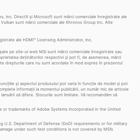
Inc. DirectX și Microsoft sunt mărci comerciale înregistrate ale
ul Vulkan sunt mărci comerciale ale Khronos Group Inc. Alte
istrate ale HDMI™ Licensing Administrator, Inc.
fișate pe site-ul web MSI sunt mărci comerciale înregistrate sau
oprietatea deținătorilor respectivi și pot fi, de asemenea, mărci
oate drepturile care nu sunt acordate în mod expres în prezentul
funcțiile și aspectul produsului pot varia în funcție de model și pot
i complete informații la momentul publicării, un număr mic de articole
a lansării să difere. Stocurile sunt limitate. Vă recomandăm să
s or trademarks of Adobe Systems Incorporated in the United
ng U.S. Department of Defense (DoD) requirements or for military
Damage under such test conditions is not covered by MSI’s