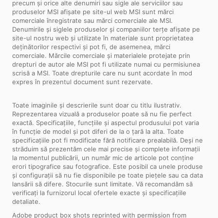
precum și orice alte denumiri sau sigle ale serviciilor sau
produselor MSI afișate pe site-ul web MSI sunt mărci
comerciale înregistrate sau mărci comerciale ale MSI.
Denumirile și siglele produselor și companiilor terțe afișate pe
site-ul nostru web și utilizate în materiale sunt proprietatea
deținătorilor respectivi și pot fi, de asemenea, mărci
comerciale. Mărcile comerciale și materialele protejate prin
drepturi de autor ale MSI pot fi utilizate numai cu permisiunea
scrisă a MSI. Toate drepturile care nu sunt acordate în mod
expres în prezentul document sunt rezervate.
Toate imaginile și descrierile sunt doar cu titlu ilustrativ.
Reprezentarea vizuală a produselor poate să nu fie perfect
exactă. Specificațiile, funcțiile și aspectul produsului pot varia
în funcție de model și pot diferi de la o țară la alta. Toate
specificațiile pot fi modificate fără notificare prealabilă. Deși ne
străduim să prezentăm cele mai precise și complete informații
la momentul publicării, un număr mic de articole pot conține
erori tipografice sau fotografice. Este posibil ca unele produse
și configurații să nu fie disponibile pe toate piețele sau ca data
lansării să difere. Stocurile sunt limitate. Vă recomandăm să
verificați la furnizorul local ofertele exacte și specificațiile
detaliate.
Adobe product box shots reprinted with permission from