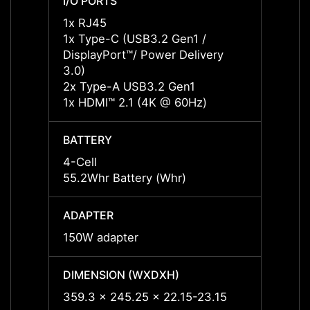
I/O PORTS
I/O P
1x RJ45
1x RJ
1x Type-C (USB3.2 Gen1 /
1x Ty
DisplayPort™/ Power Delivery
Displa
3.0)
3.0)
2x Type-A USB3.2 Gen1
2x Ty
1x HDMI™ 2.1 (4K @ 60Hz)
1x HD
BATTERY
BATT
4-Cell
4-Cell
55.2Whr Battery (Whr)
55.2W
ADAPTER
ADAP
150W adapter
120W 
DIMENSION (WXDXH)
DIMEN
359.3 x 245.25 x 22.15-23.15
359.3