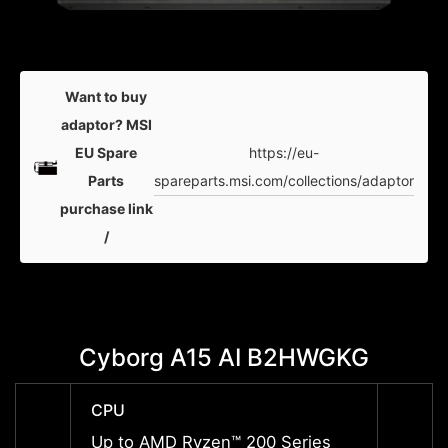
Want to buy
adaptor? MSI
https://eu-
EU Spare
spareparts.msi.com/collections/adaptor
Parts
purchase link
/
Cyborg A15 AI B2HWGKG
Cybo
CPU
CPU
Up to AMD Ryzen™ 200 Series
Up to