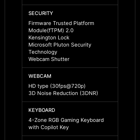
SECURITY
SECUR
Firmware Trusted Platform
Firmw
Module(fTPM) 2.0
Modul
Kensington Lock
Kensi
Microsoft Pluton Security
Micros
Technology
Techn
Webcam Shutter
Webca
WEBCAM
WEBC
HD type (30fps@720p)
HD ty
3D Noise Reduction (3DNR)
3D No
KEYBOARD
KEYB
4-Zone RGB Gaming Keyboard
4-Zon
with Copilot Key
with C