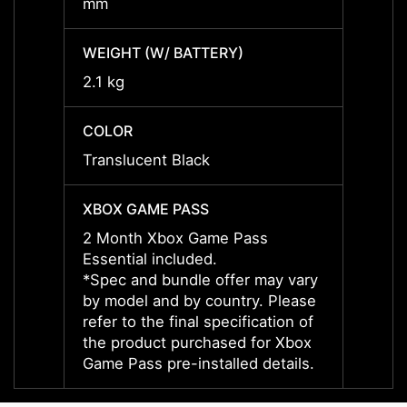
mm
mm
WEIGHT (W/ BATTERY)
WEIGH
2.1 kg
2.1 kg
COLOR
COLO
Translucent Black
Transl
XBOX GAME PASS
XBOX 
2 Month Xbox Game Pass
2 Mon
Essential included.
Essent
*Spec and bundle offer may vary
*Spec
by model and by country. Please
by mod
refer to the final specification of
refer 
the product purchased for Xbox
the p
Game Pass pre-installed details.
Game P