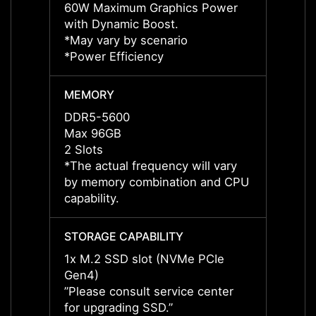
60W Maximum Graphics Power
55W M
with Dynamic Boost.
with 
*May vary by scenario
*May v
*Power Efficiency
*Power
MEMORY
MEMO
DDR5-5600
DDR5
Max 96GB
Max 
2 Slots
2 Slot
*The actual frequency will vary
*The a
by memory combination and CPU
by me
capability.
capabil
STORAGE CAPABILITY
STORA
1x M.2 SSD slot (NVMe PCIe
1x M.
Gen4)
Gen4)
”Please consult service center
”Pleas
for upgrading SSD.”
for up