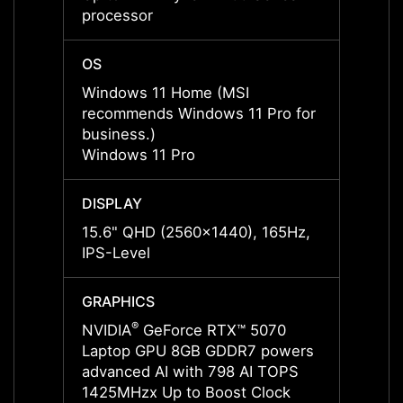
processor
proce
OS
OS
Windows 11 Home (MSI
Windo
recommends Windows 11 Pro for
recom
business.)
busine
Windows 11 Pro
Windo
DISPLAY
DISPL
15.6" QHD (2560x1440), 165Hz,
15.6"
IPS-Level
IPS-L
GRAPHICS
GRAP
®
NVIDIA
GeForce RTX™ 5070
NVIDI
Laptop GPU 8GB GDDR7 powers
Lapto
advanced AI with 798 AI TOPS
advan
1425MHzx Up to Boost Clock
1455M