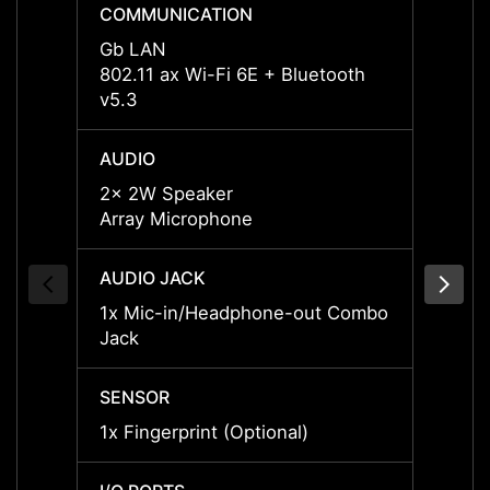
COMMUNICATION
COMM
Gb LAN
Gb L
802.11 ax Wi-Fi 6E + Bluetooth
802.11
v5.3
v5.3
AUDIO
AUDI
2x 2W Speaker
2x 2W
Array Microphone
Array
AUDIO JACK
AUDIO
1x Mic-in/Headphone-out Combo
1x Mi
Jack
Jack
SENSOR
SENS
1x Fingerprint (Optional)
1x Fin