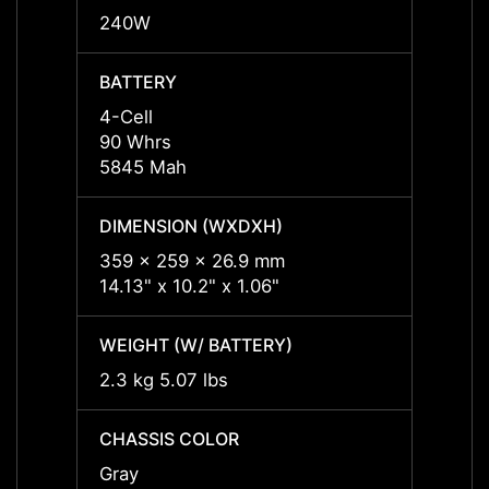
240W
240W
BATTERY
BATT
4-Cell
4-Cell
90 Whrs
90 Wh
5845 Mah
5845 
DIMENSION (WXDXH)
DIMEN
359 x 259 x 26.9 mm
359 x
14.13" x 10.2" x 1.06"
14.13"
WEIGHT (W/ BATTERY)
WEIGH
2.3 kg 5.07 lbs
2.3 kg
CHASSIS COLOR
CHASS
Gray
Gray