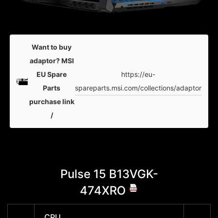
Want to buy
adaptor? MSI
https://eu-
EU Spare
spareparts.msi.com/collections/adaptor
Parts
purchase link
/
Pulse 15 B13VGK-
P
474XRO
CPU
CPU