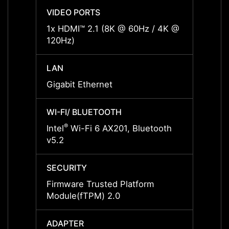
VIDEO PORTS
VIDEO
1x HDMI™ 2.1 (8K @ 60Hz / 4K @
1x HD
120Hz)
120Hz
LAN
LAN
Gigabit Ethernet
Gigabi
WI-FI/ BLUETOOTH
WI-FI
®
®
Intel
Wi-Fi 6 AX201, Bluetooth
Intel
v5.2
v5.2
SECURITY
SECUR
Firmware Trusted Platform
Firmw
Module(fTPM) 2.0
Modul
ADAPTER
ADAP