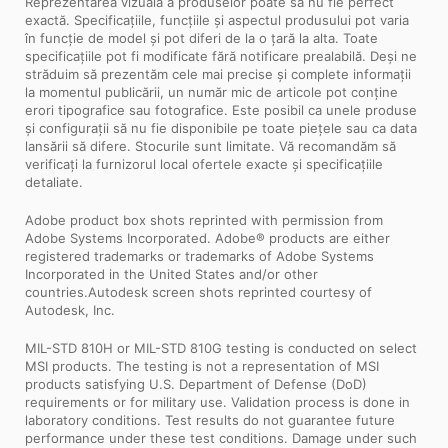
Reprezentarea vizuală a produselor poate să nu fie perfect
exactă. Specificațiile, funcțiile și aspectul produsului pot varia
în funcție de model și pot diferi de la o țară la alta. Toate
specificațiile pot fi modificate fără notificare prealabilă. Deși ne
străduim să prezentăm cele mai precise și complete informații
la momentul publicării, un număr mic de articole pot conține
erori tipografice sau fotografice. Este posibil ca unele produse
și configurații să nu fie disponibile pe toate piețele sau ca data
lansării să difere. Stocurile sunt limitate. Vă recomandăm să
verificați la furnizorul local ofertele exacte și specificațiile
detaliate.
Adobe product box shots reprinted with permission from
Adobe Systems Incorporated. Adobe® products are either
registered trademarks or trademarks of Adobe Systems
Incorporated in the United States and/or other
countries.Autodesk screen shots reprinted courtesy of
Autodesk, Inc.
MIL-STD 810H or MIL-STD 810G testing is conducted on select
MSI products. The testing is not a representation of MSI
products satisfying U.S. Department of Defense (DoD)
requirements or for military use. Validation process is done in
laboratory conditions. Test results do not guarantee future
performance under these test conditions. Damage under such