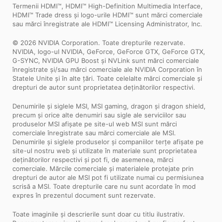
Termenii HDMI™, HDMI™ High-Definition Multimedia Interface,
HDMI™ Trade dress și logo-urile HDMI™ sunt mărci comerciale
sau mărci înregistrate ale HDMI™ Licensing Administrator, Inc.
© 2026 NVIDIA Corporation. Toate drepturile rezervate.
NVIDIA, logo-ul NVIDIA, GeForce, GeForce GTX, GeForce GTX,
G-SYNC, NVIDIA GPU Boost și NVLink sunt mărci comerciale
înregistrate și/sau mărci comerciale ale NVIDIA Corporation în
Statele Unite și în alte țări. Toate celelalte mărci comerciale și
drepturi de autor sunt proprietatea deținătorilor respectivi.
Denumirile și siglele MSI, MSI gaming, dragon și dragon shield,
precum și orice alte denumiri sau sigle ale serviciilor sau
produselor MSI afișate pe site-ul web MSI sunt mărci
comerciale înregistrate sau mărci comerciale ale MSI.
Denumirile și siglele produselor și companiilor terțe afișate pe
site-ul nostru web și utilizate în materiale sunt proprietatea
deținătorilor respectivi și pot fi, de asemenea, mărci
comerciale. Mărcile comerciale și materialele protejate prin
drepturi de autor ale MSI pot fi utilizate numai cu permisiunea
scrisă a MSI. Toate drepturile care nu sunt acordate în mod
expres în prezentul document sunt rezervate.
Toate imaginile și descrierile sunt doar cu titlu ilustrativ.