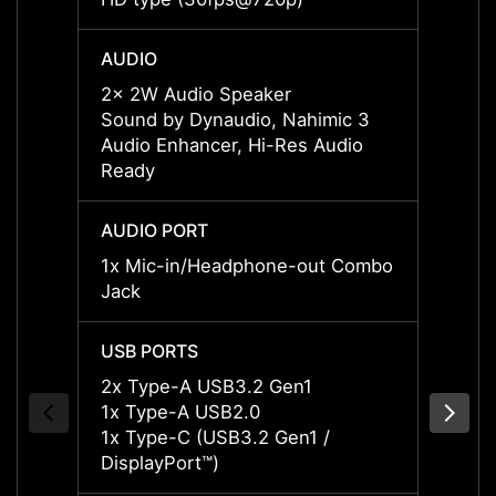
AUDIO
AUDI
2x 2W Audio Speaker
2x 2W
Sound by Dynaudio, Nahimic 3
Sound
Audio Enhancer, Hi-Res Audio
Audio
Ready
Ready
AUDIO PORT
AUDIO
1x Mic-in/Headphone-out Combo
1x Mi
Jack
Jack
USB PORTS
USB P
2x Type-A USB3.2 Gen1
2x Ty
1x Type-A USB2.0
1x Ty
1x Type-C (USB3.2 Gen1 /
1x Ty
DisplayPort™)
Displa