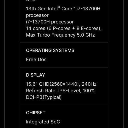
®
13th Gen Intel
Core™ i7-13700H
13th G
processor
proce
i7-13700H processor
i7-13
14 cores (6 P-cores + 8 E-cores),
14 cor
Max Turbo Frequency 5.0 GHz
Max T
OPERATING SYSTEMS
OPERA
Free Dos
Free 
DISPLAY
DISPL
15.6" QHD(2560x1440), 240Hz
15.6"
Refresh Rate, IPS-Level, 100%
Refres
DCI-P3(Typical)
DCI-P3
CHIPSET
CHIPS
Integrated SoC
Integ