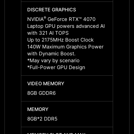
DISCRETE GRAPHICS
DISCR
®
NVIDIA
GeForce RTX™ 4070
NVIDI
Laptop GPU powers advanced AI
Lapto
with 321 AI TOPS
with 
Up to 2175MHz Boost Clock
Up to
140W Maximum Graphics Power
140W 
with Dynamic Boost.
with 
*May vary by scenario
*May v
*Full-Power GPU Design
*Full
VIDEO MEMORY
VIDE
8GB GDDR6
8GB 
MEMORY
MEMO
8GB*2 DDR5
16GB*