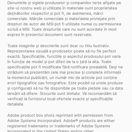
Denumirile și siglele produselor și companiilor terțe afișate pe
site-ul nostru web și utilizate în materiale sunt proprietatea
deținătorilor respectivi și pot fi, de asemenea, mărci
comerciale. Mărcile comerciale și materialele protejate prin
drepturi de autor ale MSI pot fi utilizate numai cu permisiunea
scrisă a MSI. Toate drepturile care nu sunt acordate în mod
expres în prezentul document sunt rezervate.
Toate imaginile și descrierile sunt doar cu titlu ilustrativ.
Reprezentarea vizuală a produselor poate să nu fie perfect
exactă. Specificațiile, funcțiile și aspectul produsului pot varia
în funcție de model și pot diferi de la o țară la alta. Toate
specificațiile pot fi modificate fără notificare prealabilă. Deși ne
străduim să prezentăm cele mai precise și complete informații
la momentul publicării, un număr mic de articole pot conține
erori tipografice sau fotografice. Este posibil ca unele produse
și configurații să nu fie disponibile pe toate piețele sau ca data
lansării să difere. Stocurile sunt limitate. Vă recomandăm să
verificați la furnizorul local ofertele exacte și specificațiile
detaliate.
Adobe product box shots reprinted with permission from
Adobe Systems Incorporated. Adobe® products are either
registered trademarks or trademarks of Adobe Systems
Incorporated in the United States and/or other