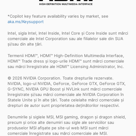
*Copilot key feature availability varies by market, see
aka.ms/Keysupport
Intel, sigla Intel, Intel Inside, Intel Core și Core Inside sunt mărci
comerciale ale Intel Corporation sau ale filialelor sale din SUA
și/sau din alte țări.
Termenii HDMI™, HDMI™ High-Definition Multimedia Interface,
HDMI™ Trade dress și logo-urile HDMI™ sunt mărci comerciale
sau mărci înregistrate ale HDMI™ Licensing Administrator, Inc.
© 2026 NVIDIA Corporation. Toate drepturile rezervate.
NVIDIA, logo-ul NVIDIA, GeForce, GeForce GTX, GeForce GTX,
G-SYNC, NVIDIA GPU Boost și NVLink sunt mărci comerciale
înregistrate și/sau mărci comerciale ale NVIDIA Corporation în
Statele Unite și în alte țări. Toate celelalte mărci comerciale și
drepturi de autor sunt proprietatea deținătorilor respectivi.
Denumirile și siglele MSI, MSI gaming, dragon și dragon shield,
precum și orice alte denumiri sau sigle ale serviciilor sau
produselor MSI afișate pe site-ul web MSI sunt mărci
comerciale înregistrate sau mărci comerciale ale MSI.