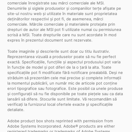
comerciale înregistrate sau mărci comerciale ale MSI.
Denumirile și siglele produselor și companiilor terțe afișate pe
site-ul nostru web și utilizate în materiale sunt proprietatea
deținătorilor respectivi și pot fi, de asemenea, mărci
comerciale. Mărcile comerciale și materialele protejate prin
drepturi de autor ale MSI pot fi utilizate numai cu permisiunea
scrisă a MSI. Toate drepturile care nu sunt acordate în mod
expres în prezentul document sunt rezervate.
Toate imaginile și descrierile sunt doar cu titlu ilustrativ.
Reprezentarea vizuală a produselor poate să nu fie perfect
exactă. Specificațiile, funcțiile și aspectul produsului pot varia
în funcție de model și pot diferi de la o țară la alta. Toate
specificațiile pot fi modificate fără notificare prealabilă. Deși ne
străduim să prezentăm cele mai precise și complete informații
la momentul publicării, un număr mic de articole pot conține
erori tipografice sau fotografice. Este posibil ca unele produse
și configurații să nu fie disponibile pe toate piețele sau ca data
lansării să difere. Stocurile sunt limitate. Vă recomandăm să
verificați la furnizorul local ofertele exacte și specificațiile
detaliate.
Adobe product box shots reprinted with permission from
Adobe Systems Incorporated. Adobe® products are either
registered trademarks or trademarks of Adobe Systems