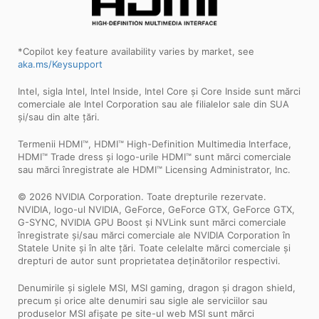
*Copilot key feature availability varies by market, see
aka.ms/Keysupport
Intel, sigla Intel, Intel Inside, Intel Core și Core Inside sunt mărci
comerciale ale Intel Corporation sau ale filialelor sale din SUA
și/sau din alte țări.
Termenii HDMI™, HDMI™ High-Definition Multimedia Interface,
HDMI™ Trade dress și logo-urile HDMI™ sunt mărci comerciale
sau mărci înregistrate ale HDMI™ Licensing Administrator, Inc.
© 2026 NVIDIA Corporation. Toate drepturile rezervate.
NVIDIA, logo-ul NVIDIA, GeForce, GeForce GTX, GeForce GTX,
G-SYNC, NVIDIA GPU Boost și NVLink sunt mărci comerciale
înregistrate și/sau mărci comerciale ale NVIDIA Corporation în
Statele Unite și în alte țări. Toate celelalte mărci comerciale și
drepturi de autor sunt proprietatea deținătorilor respectivi.
Denumirile și siglele MSI, MSI gaming, dragon și dragon shield,
precum și orice alte denumiri sau sigle ale serviciilor sau
produselor MSI afișate pe site-ul web MSI sunt mărci