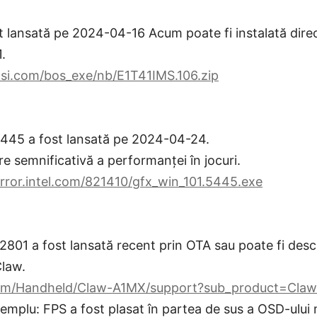
t lansată pe 2024-04-16 Acum poate fi instalată direc
.
si.com/bos_exe/nb/E1T41IMS.106.zip
5445 a fost lansată pe 2024-04-24.
e semnificativă a performanței în jocuri.
rror.intel.com/821410/gfx_win_101.5445.exe
2801 a fost lansată recent prin OTA sau poate fi des
Claw.
om/Handheld/Claw-A1MX/support?sub_product=Claw-
xemplu: FPS a fost plasat în partea de sus a OSD-ului 