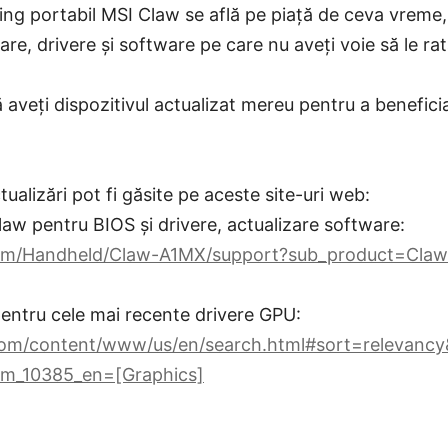
ing portabil MSI Claw se află pe piață de ceva vreme,
are, drivere și software pe care nu aveți voie să le rat
aveți dispozitivul actualizat mereu pentru a benefici
ualizări pot fi găsite pe aceste site-uri web:
Claw pentru BIOS și drivere, actualizare software:
com/Handheld/Claw-A1MX/support?sub_product=Cla
l pentru cele mai recente drivere GPU:
com/content/www/us/en/search.html#sort=relevancy&
m_10385_en=[Graphics]