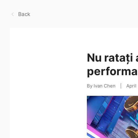
Back
Nu ratați
performa
By Ivan Chen
|
April