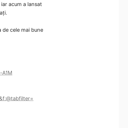
 iar acum a lansat
ați.
a de cele mai bune
w-A1M
f:@tabfilter=