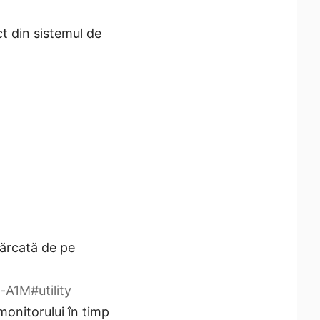
t din sistemul de
cărcată de pe
A1M#utility
monitorului în timp