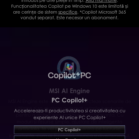
introdus pe alte piețe în timp.
Afla mai multe
.
Funcționalitatea Copilot pe Windows 10 este limitată și
are cerințe de sistem
specifice
. *Copilot Microsoft 365
vandut separat. Este necesar un abonament.
MSI AI Engine
PC Copilot+
MSI AI Engine este capabila sa detecteze scenariile de
utilizare si sa ajusteze automat setarile hardware
Accelereaza-ti productivitatea si creativitatea cu
pentru a obtine cea mai buna performanta. Cu
experiente AI unice PC Copilot+
moduri si resurse simple, ajustate de inteligenta
artificiala, te vei putea concentra pe lucrurile
PC Copilot+
importante, cum ar fi creatia, munca si divertismentul.