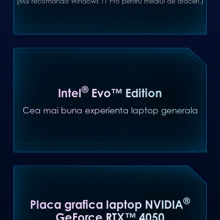
(MSI recomanda Windows 11 Pro pentru mediul de afaceri.)
®
Intel
Evo™ Edition
Cea mai buna experienta laptop generala
®
Placa grafica laptop NVIDIA
GeForce RTX™ 4050