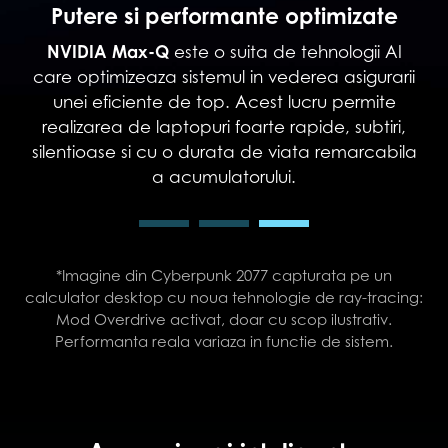
Performanta propulsata de AI si
R
grafica realista*
A
I
te
rii
Vei beneficia de un salt calitativ in ceea ce
c
priveste performanta in jocuri si aplicatii
pu
i,
DLSS 3
creative cu tehnologia
bazata pe
g
ila
ray-tracingul complet
inteligenta artificiala, iar
iti
va permite sa creezi lumi virtuale realiste.
*Imagine din Cyberpunk 2077 capturata pe un
calculator desktop cu noua tehnologie de ray-tracing:
Mod Overdrive activat, doar cu scop ilustrativ.
Performanta reala variaza in functie de sistem.