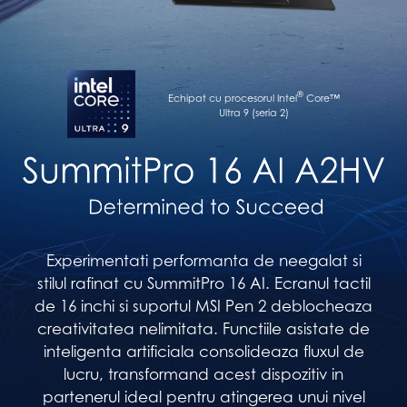
®
Echipat cu procesorul Intel
Core™
Ultra 9 (seria 2)
Experimentati performanta de neegalat si
stilul rafinat cu SummitPro 16 AI. Ecranul tactil
de 16 inchi si suportul MSI Pen 2 deblocheaza
creativitatea nelimitata. Functiile asistate de
inteligenta artificiala consolideaza fluxul de
lucru, transformand acest dispozitiv in
partenerul ideal pentru atingerea unui nivel