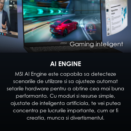
Creare de continut inteligenta
Divertisment inteligent
Munca inteligenta
Gaming inteligent
Sesiuni inteligente
AI ENGINE
MSI AI Engine este capabila sa detecteze
scenariile de utilizare si sa ajusteze automat
setarile hardware pentru a obtine cea mai buna
performanta. Cu moduri si resurse simple,
ajustate de inteligenta artificiala, te vei putea
concentra pe lucrurile importante, cum ar fi
creatia, munca si divertismentul.