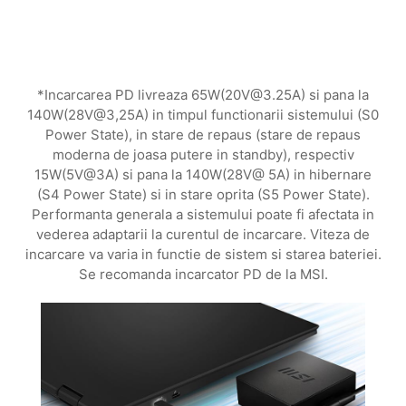
*Incarcarea PD livreaza 65W(20V@3.25A) si pana la
140W(28V@3,25A) in timpul functionarii sistemului (S0
Power State), in stare de repaus (stare de repaus
moderna de joasa putere in standby), respectiv
15W(5V@3A) si pana la 140W(28V@ 5A) in hibernare
(S4 Power State) si in stare oprita (S5 Power State).
Performanta generala a sistemului poate fi afectata in
vederea adaptarii la curentul de incarcare. Viteza de
incarcare va varia in functie de sistem si starea bateriei.
Se recomanda incarcator PD de la MSI.