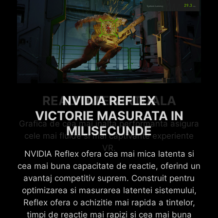
MODUL GRAFIC DISCRET
REGISTRU DE ADRESE DE
REALITATE VIRTUALA
NVIDIA REFLEX
(DESIGN MUX)
VICTORIE MASURATA IN
BAZA (BAR)
REDIRECTIONEAZA PUTEREA
Grafica de cea mai inalta performanta asigura
REDIMENSIONABIL
MILISECUNDE
INTR-O CLIPITA
cele mai fluide si mai captivante experiente
VR.
NVIDIA Reflex ofera cea mai mica latenta si
Registrul de adrese de baza (BAR)
Prin posibilitatea de comutare intre „Modul
cea mai buna capacitate de reactie, oferind un
redimensionabil este o functie PCI Express
grafic discret“ si „Modul de grafica MSHybrid“
avantaj competitiv suprem. Construit pentru
avansata care permite procesorului sa
(NVIDIA Optimus) tehnologia de procesoare
acceseze simultan intregul tampon de cadru al
optimizarea si masurarea latentei sistemului,
grafice comutabile ofera performanta
Reflex ofera o achizitie mai rapida a tintelor,
placii grafice, imbunatatind performanta in
puternica in jocuri si eficienta printr-un singur
timpi de reactie mai rapizi si cea mai buna
multe jocuri.