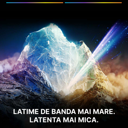
LATIME DE BANDA MAI MARE.
LATENTA MAI MICA.
Ia-ti avans! Seria Crosshair este compatibila atat
cu discurile SSD PCIe Gen 4, cat si cu memoriile
DDR5.