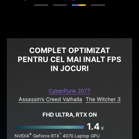
clic.
precizie de ochire in jocurile competitive.
COMPLET OPTIMIZAT
PENTRU CEL MAI INALT FPS
IN JOCURI
CyberPunk 2077
Assassin‘s Creed Valhalla
The Witcher 3
FHD ULTRA, RTX ON
1.4
x
®
™
NVIDIA
GeForce RTX
4070 Laptop GPU
®
™
NVIDIA
GeForce RTX
3070 Ti Laptop GPU