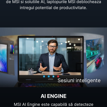
de MSI si solutiile AI, laptopurile MSI deblocheaza
intregul potential de productivitate.
Creare de conținut inteligentă
Divertisment inteligent
Sesiuni inteligente
Gaming inteligent
AI ENGINE
MSI AI Engine este capabilă să detecteze