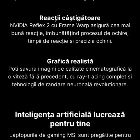
Reacții câștigătoare
NVIDIA Reflex 2 cu Frame Warp asigură cea mai
bună reacție, îmbunătățind procesul de ochire,
timpii de reacție și precizia ochirii.
Grafică realistă
Poți savura imagini de calitate cinematografică la
o viteză fără precedent, cu ray-tracing complet și
tehnologii de randare neuronală revoluționare.
NVIDIA DLSS 4
Inteligența artificială lucrează
Ray-tracing complet cu randare
Viteză supremă. Imagini de
neuronală
pentru tine
calitate superioară. Propulsie AI.
Realism care schimbă regulile
Laptopurile de gaming MSI sunt pregătite pentru
DLSS este o suită revoluționară de tehnologii de