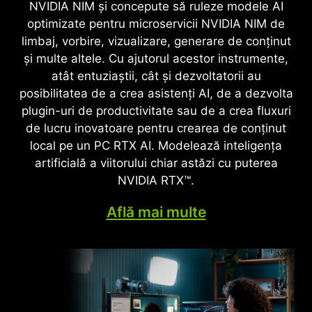
jocului
NVIDIA NIM și concepute să ruleze modele AI
redare neuronală care utilizează inteligența
optimizate pentru microservicii NVIDIA NIM de
artificială pentru a mări numărul de cadre pe
Arhitectura NVIDIA Blackwell eliberează realismul
limbaj, vorbire, vizualizare, generare de conținut
secundă, pentru a reduce latența și pentru a
revoluționar al ray-tracingului complet. Poți
și multe altele. Cu ajutorul acestor instrumente,
îmbunătăți calitatea imaginii. ‌Cea mai recentă
savura imagini de calitate cinematografică la
atât entuziaștii, cât și dezvoltatorii au
evoluție, DLSS 4, introduce o nouă tehnologie de
viteze fără precedent, grație seriei 50 de plăci
posibilitatea de a crea asistenți AI, de a dezvolta
generare a cadrelor multiple, reconstrucție
grafice GeForce RTX cu nuclee RT de generația a
plugin-uri de productivitate sau de a crea fluxuri
îmbunătățită a razelor și super rezoluție, cu
patra și tehnologii de randare neuronală de
de lucru inovatoare pentru crearea de conținut
ajutorul procesoarelor grafice GeForce RTX™ din
ultimă oră accelerate de nucleele Tensor din
local pe un PC RTX AI. Modelează inteligența
seria 50 și a nucleelor Tensor din a cincea
generația a cincea.
artificială a viitorului chiar astăzi cu puterea
generație. Tehnologia DLSS pe GeForce RTX este
NVIDIA RTX™.
cel mai optim mod de a juca, susținută de un
supercomputer NVIDIA AI în cloud care
Află mai multe
îmbunătățește în mod constant capacitățile de
joc ale calculatorului.