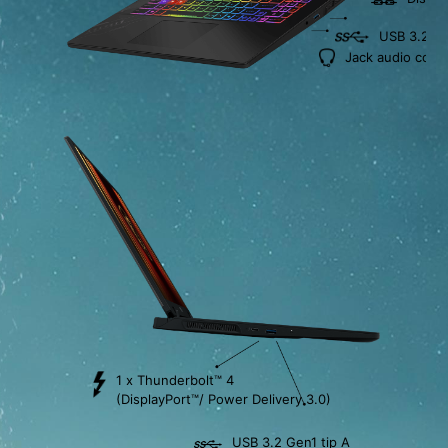
USB 3.2 Ge
Jack audio com
1 x Thunderbolt™ 4
(DisplayPort™/ Power Delivery 3.0)
USB 3.2 Gen1 tip A