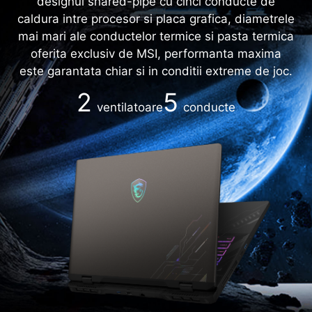
designul shared-pipe cu cinci conducte de
caldura intre procesor si placa grafica, diametrele
mai mari ale conductelor termice si pasta termica
oferita exclusiv de MSI, performanta maxima
este garantata chiar si in conditii extreme de joc.
2
5
ventilatoare
conducte