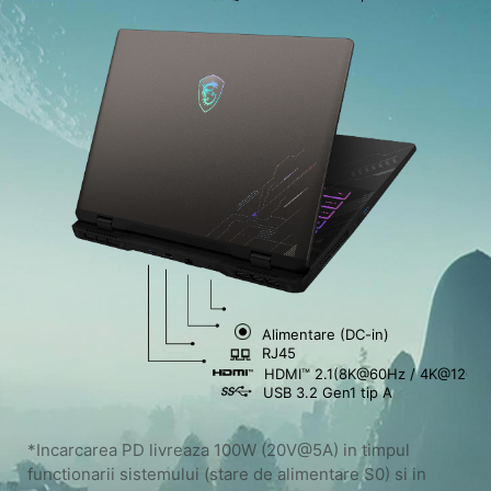
Alimentare (DC-in)
RJ45
HDMI™ 2.1(8K@60Hz / 4K@120Hz
USB 3.2 Gen1 tip A
*Incarcarea PD livreaza 100W (20V@5A) in timpul
functionarii sistemului (stare de alimentare S0) si in