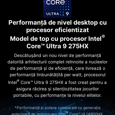
Performanță de nivel desktop cu
procesor eficientizat
®
Model de top cu procesor Intel
Core™ Ultra 9 275HX
Descătușând un nou nivel de performanță
datorită arhitecturii complet reînnoite a nucleelor
de performanță și de eficiență, care livrează o
performanță îmbunătățită per watt, procesorul
®
Intel
Core™ Ultra 9 275HX a fost creat pentru a
asigura răcirea și silențiozitatea jocurilor
portabile, cu performanțe la nivelul elitelor.
*Performanță și putere comparată cu generația
®
anterioară de procesoare Intel
Core™ i9 14900HX.