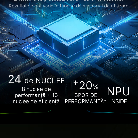
Rezultatele pot varia în funcție de scenariul de utilizare.
24
de NUCLEE
+
20
%
NPU
8 nuclee de
performanță + 16
SPOR DE
nuclee de eficiență
PERFORMANȚĂ*
INSIDE