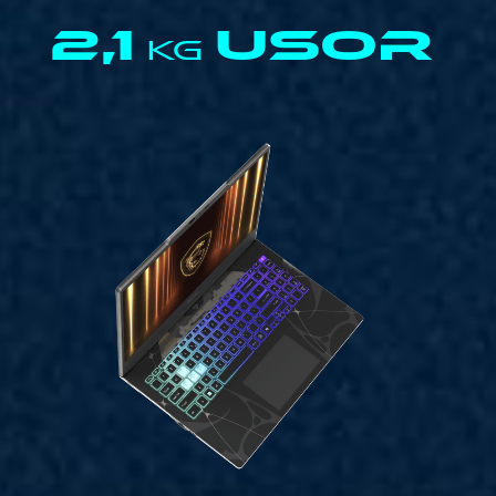
2,1
USOR
KG