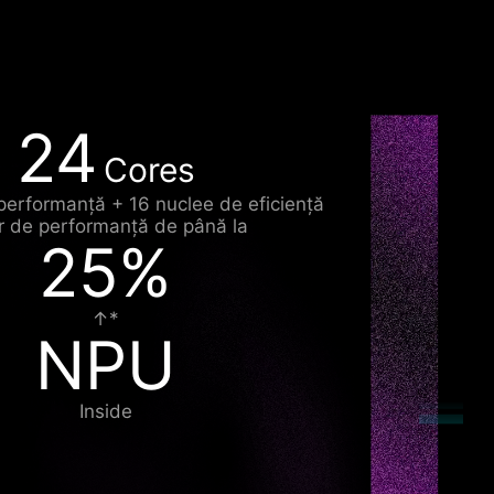
24
Cores
performanță + 16 nuclee de eficiență
r de performanță de până la
25%
↑*
NPU
Inside