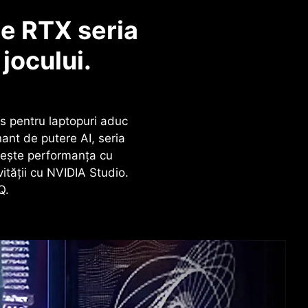
e RTX seria
jocului.
s pentru laptopuri aduc
nant de putere AI, seria
Crește performanța cu
ității cu NVIDIA Studio.
Q.