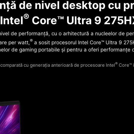
ță de nivel desktop cu pr
®
Intel
Core™ Ultra 9 275H
ivel de performanță, cu o arhitectură a nucleelor de pe
®
re per watt,
a sosit procesorul Intel Core™ Ultra 9 275
melor de gaming portabile și pentru a oferi performanțe de
®
 comparată cu generația anterioară de procesoare Intel
Core™ i