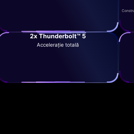
Constru
2x Thunderbolt™ 5
Accelerație totală