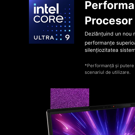
Performan
Procesor 
Dezlănțuind un nou n
performanțe superioa
silențiozitatea siste
*Performanță și putere
scenariul de utilizare.