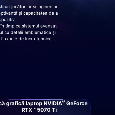
t jucătorilor și inginerilor
ptivantă și capacitatea de a
spozitiv.
, în timp ce sistemul avansat
jul cu detalii emblematice și
 fluxurile de lucru tehnice
®
că grafică laptop NVIDIA
GeForce
RTX™ 5070 Ti