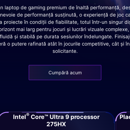
 laptop de gaming premium de înaltă performanță, destina
evoie de performanță susținută, o experiență de joc ca
 proiecte în condiții de fiabilitate, totul într-un singur di
orizont mai larg pentru jocuri și lucrări vizuale complexe
fluidă și stabilă pe durata sesiunilor îndelungate. Finisa
 o putere rafinată atât în jocurile competitive, cât și în
solicitante.
Cumpără acum
®
Intel
Core™ Ultra 9 processor
Pla
275HX