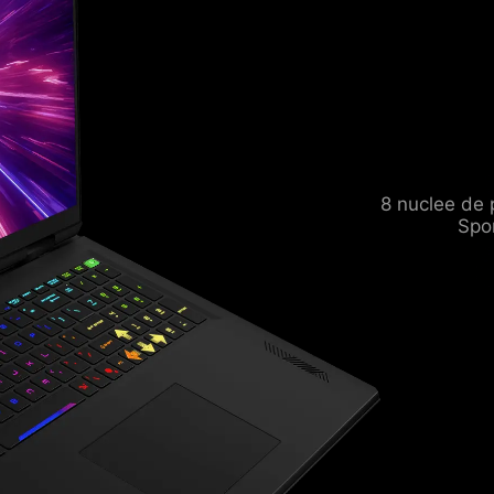
8 nuclee de 
Spo