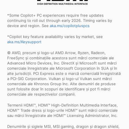
*Some Copilot+ PC experiences require free updates
continuing to roll out through early 2026. Timing varies by
device and region. See
aka.ms/copilotpluspcs
*Copilot key feature availability varies by market, see
aka.ms/Keysupport
© AMD, precum și logo-ul AMD Arrow, Ryzen, Radeon,
FreeSync și combinațiile acestora sunt mărci comerciale ale
Advanced Micro Devices, Inc. DirectX și Microsoft sunt mărci
comerciale înregistrate ale Microsoft Corporation în SUA și în
alte jurisdicții. PCI Express este o marcă comercială înregistrată
a PCI-SIG Corporation. Vulkan și logo-ul Vulkan sunt mărci
comerciale ale Khronos Group Inc. Alte denumiri de produse
sunt folosite doar în scopuri de identificare și pot fi mărci
comerciale ale respectivelor companii.
Termenii HDMI™, HDMI™ High-Definition Multimedia Interface,
HDMI™ Trade dress și logo-urile HDMI™ sunt mărci comerciale
sau mărci înregistrate ale HDMI™ Licensing Administrator, Inc.
Denumirile și siglele MSI, MSI gaming, dragon și dragon shield,