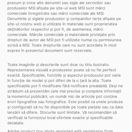
precum și orice alte denumiri sau sigle ale serviciilor sau
produselor MSI afișate pe site-ul web MSI sunt mărci
comerciale înregistrate sau mărci comerciale ale MSI.
Denumirile și siglele produselor și companiilor terțe afișate pe
site-ul nostru web și utilizate în materiale sunt proprietatea
deținătorilor respectivi și pot fi, de asemenea, mărci
comerciale. Mărcile comerciale și materialele protejate prin
drepturi de autor ale MSI pot fi utilizate numai cu permisiunea
scrisă a MSI. Toate drepturile care nu sunt acordate în mod
expres în prezentul document sunt rezervate.
Toate imaginile și descrierile sunt doar cu titlu ilustrativ.
Reprezentarea vizuală a produselor poate să nu fie perfect
exactă. Specificațiile, funcțiile și aspectul produsului pot varia
în funcție de model și pot diferi de la o țară la alta. Toate
specificațiile pot fi modificate fără notificare prealabilă. Deși ne
străduim să prezentăm cele mai precise și complete informații
la momentul publicării, un număr mic de articole pot conține
erori tipografice sau fotografice. Este posibil ca unele produse
și configurații să nu fie disponibile pe toate piețele sau ca data
lansării să difere. Stocurile sunt limitate. Vă recomandăm să
verificați la furnizorul local ofertele exacte și specificațiile
detaliate.
Adobe product box shots reprinted with permission from