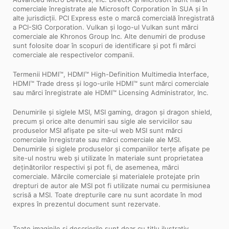
comerciale înregistrate ale Microsoft Corporation în SUA și în
alte jurisdicții. PCI Express este o marcă comercială înregistrată
a PCI-SIG Corporation. Vulkan și logo-ul Vulkan sunt mărci
comerciale ale Khronos Group Inc. Alte denumiri de produse
sunt folosite doar în scopuri de identificare și pot fi mărci
comerciale ale respectivelor companii.
Termenii HDMI™, HDMI™ High-Definition Multimedia Interface,
HDMI™ Trade dress și logo-urile HDMI™ sunt mărci comerciale
sau mărci înregistrate ale HDMI™ Licensing Administrator, Inc.
Denumirile și siglele MSI, MSI gaming, dragon și dragon shield,
precum și orice alte denumiri sau sigle ale serviciilor sau
produselor MSI afișate pe site-ul web MSI sunt mărci
comerciale înregistrate sau mărci comerciale ale MSI.
Denumirile și siglele produselor și companiilor terțe afișate pe
site-ul nostru web și utilizate în materiale sunt proprietatea
deținătorilor respectivi și pot fi, de asemenea, mărci
comerciale. Mărcile comerciale și materialele protejate prin
drepturi de autor ale MSI pot fi utilizate numai cu permisiunea
scrisă a MSI. Toate drepturile care nu sunt acordate în mod
expres în prezentul document sunt rezervate.
Toate imaginile și descrierile sunt doar cu titlu ilustrativ.