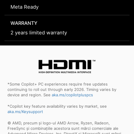
Meta Ready
WARRANTY
2 years limited warranty
*Some Copilot+ PC experiences require free updates
continuing to roll out through early 2026. Timing varies by
device and region. See
aka.ms/copilotpluspcs
*Copilot key feature availability varies by market, see
aka.ms/Keysupport
© AMD, precum și logo-ul AMD Arrow, Ryzen, Radeon,
FreeSync și combinațiile acestora sunt mărci comerciale ale
Advanced Micro Devices, Inc. DirectX și Microsoft sunt mărci