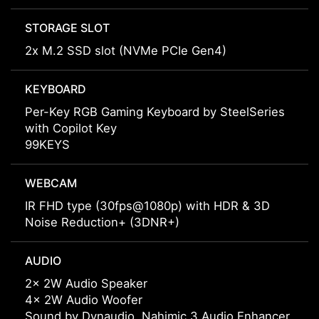
STORAGE SLOT
2x M.2 SSD slot (NVMe PCIe Gen4)
KEYBOARD
Per-Key RGB Gaming Keyboard by SteelSeries
with Copilot Key
99KEYS
WEBCAM
IR FHD type (30fps@1080p) with HDR & 3D
Noise Reduction+ (3DNR+)
AUDIO
2x 2W Audio Speaker
4x 2W Audio Woofer
Sound by Dynaudio, Nahimic 3 Audio Enhancer,