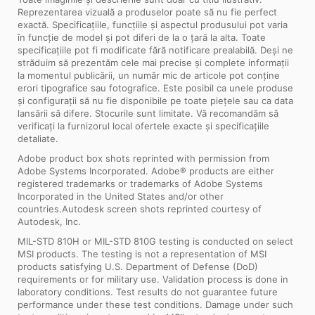
Reprezentarea vizuală a produselor poate să nu fie perfect
exactă. Specificațiile, funcțiile și aspectul produsului pot varia
în funcție de model și pot diferi de la o țară la alta. Toate
specificațiile pot fi modificate fără notificare prealabilă. Deși ne
străduim să prezentăm cele mai precise și complete informații
la momentul publicării, un număr mic de articole pot conține
erori tipografice sau fotografice. Este posibil ca unele produse
și configurații să nu fie disponibile pe toate piețele sau ca data
lansării să difere. Stocurile sunt limitate. Vă recomandăm să
verificați la furnizorul local ofertele exacte și specificațiile
detaliate.
Adobe product box shots reprinted with permission from
Adobe Systems Incorporated. Adobe® products are either
registered trademarks or trademarks of Adobe Systems
Incorporated in the United States and/or other
countries.Autodesk screen shots reprinted courtesy of
Autodesk, Inc.
MIL-STD 810H or MIL-STD 810G testing is conducted on select
MSI products. The testing is not a representation of MSI
products satisfying U.S. Department of Defense (DoD)
requirements or for military use. Validation process is done in
laboratory conditions. Test results do not guarantee future
performance under these test conditions. Damage under such