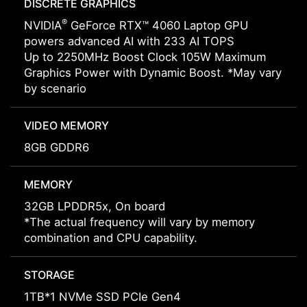
DISCRETE GRAPHICS
®
NVIDIA
GeForce RTX™ 4060 Laptop GPU
powers advanced AI with 233 AI TOPS
Up to 2250MHz Boost Clock 105W Maximum
Graphics Power with Dynamic Boost. *May vary
by scenario
VIDEO MEMORY
8GB GDDR6
MEMORY
32GB LPDDR5x, On board
*The actual frequency will vary by memory
combination and CPU capability.
STORAGE
1TB*1 NVMe SSD PCIe Gen4