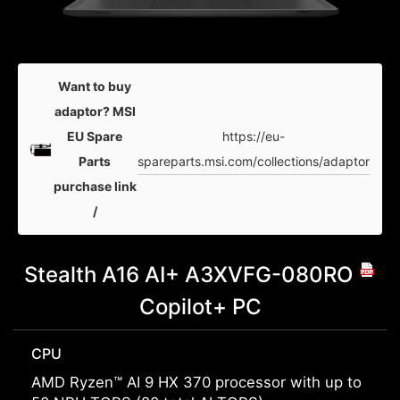
Want to buy
adaptor? MSI
https://eu-
EU Spare
spareparts.msi.com/collections/adaptor
Parts
purchase link
/
Stealth A16 AI+ A3XVFG-080RO
Copilot+ PC
CPU
AMD Ryzen™ AI 9 HX 370 processor with up to