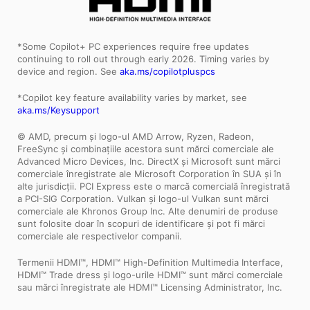
*Some Copilot+ PC experiences require free updates
continuing to roll out through early 2026. Timing varies by
device and region. See
aka.ms/copilotpluspcs
*Copilot key feature availability varies by market, see
aka.ms/Keysupport
© AMD, precum și logo-ul AMD Arrow, Ryzen, Radeon,
FreeSync și combinațiile acestora sunt mărci comerciale ale
Advanced Micro Devices, Inc. DirectX și Microsoft sunt mărci
comerciale înregistrate ale Microsoft Corporation în SUA și în
alte jurisdicții. PCI Express este o marcă comercială înregistrată
a PCI-SIG Corporation. Vulkan și logo-ul Vulkan sunt mărci
comerciale ale Khronos Group Inc. Alte denumiri de produse
sunt folosite doar în scopuri de identificare și pot fi mărci
comerciale ale respectivelor companii.
Termenii HDMI™, HDMI™ High-Definition Multimedia Interface,
HDMI™ Trade dress și logo-urile HDMI™ sunt mărci comerciale
sau mărci înregistrate ale HDMI™ Licensing Administrator, Inc.