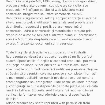
Denumirile și siglele MSI, MSI gaming, dragon și dragon shield,
precum și orice alte denumiri sau sigle ale serviciilor sau
produselor MSI afișate pe site-ul web MSI sunt mărci
comerciale înregistrate sau mărci comerciale ale MSI.
Denumirile și siglele produselor și companiilor terțe afișate pe
site-ul nostru web și utilizate în materiale sunt proprietatea
deținătorilor respectivi și pot fi, de asemenea, mărci
comerciale. Mărcile comerciale și materialele protejate prin
drepturi de autor ale MSI pot fi utilizate numai cu permisiunea
scrisă a MSI. Toate drepturile care nu sunt acordate în mod
expres în prezentul document sunt rezervate.
Toate imaginile și descrierile sunt doar cu titlu ilustrativ.
Reprezentarea vizuală a produselor poate să nu fie perfect
exactă. Specificațiile, funcțiile și aspectul produsului pot varia
în funcție de model și pot diferi de la o țară la alta. Toate
specificațiile pot fi modificate fără notificare prealabilă. Deși ne
străduim să prezentăm cele mai precise și complete informații
la momentul publicării, un număr mic de articole pot conține
erori tipografice sau fotografice. Este posibil ca unele produse
și configurații să nu fie disponibile pe toate piețele sau ca data
lansării să difere. Stocurile sunt limitate. Vă recomandăm să
verificați la furnizorul local ofertele exacte și specificațiile
detaliate.
Adobe product box shots reprinted with permission from