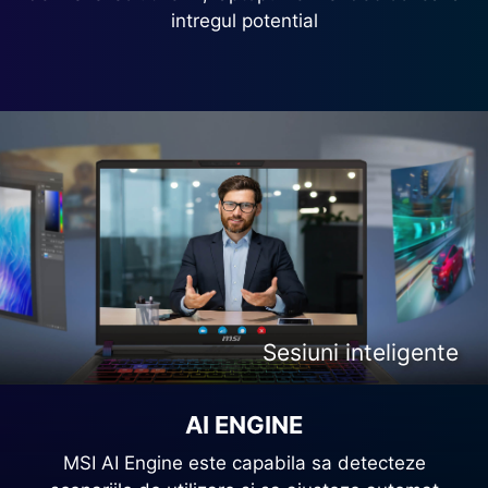
intregul potential
Creare de continut inteligenta
Divertisment inteligent
Sesiuni inteligente
Gaming inteligent
AI ENGINE
MSI AI Engine este capabila sa detecteze