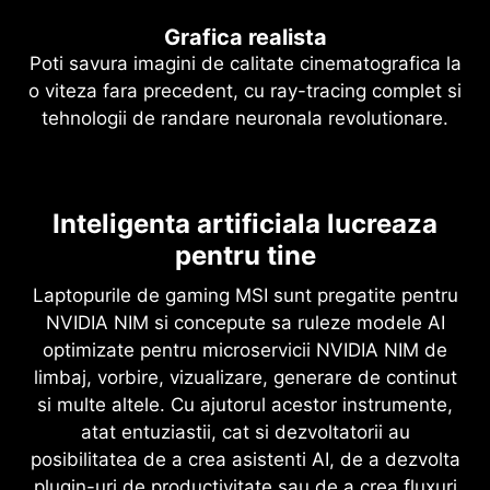
Grafica realista
Poti savura imagini de calitate cinematografica la
o viteza fara precedent, cu ray-tracing complet si
tehnologii de randare neuronala revolutionare.
NVIDIA DLSS 4
Inteligenta artificiala lucreaza
Ray-tracing complet cu randare
Viteza suprema. Imagini de
neuronala
pentru tine
calitate superioara. Propulsie AI.
Realism care schimba regulile
Laptopurile de gaming MSI sunt pregatite pentru
DLSS este o suita revolutionara de tehnologii de
jocului
NVIDIA NIM si concepute sa ruleze modele AI
redare neuronala care utilizeaza inteligenta
optimizate pentru microservicii NVIDIA NIM de
artificiala pentru a mari numarul de cadre pe
Arhitectura NVIDIA Blackwell elibereaza realismul
limbaj, vorbire, vizualizare, generare de continut
secunda, pentru a reduce latenta si pentru a
revolutionar al ray-tracingului complet. Poti
si multe altele. Cu ajutorul acestor instrumente,
imbunatati calitatea imaginii. ‌Cea mai recenta
savura imagini de calitate cinematografica la
atat entuziastii, cat si dezvoltatorii au
evolutie, DLSS 4, introduce o noua tehnologie de
viteze fara precedent, gratie seriei 50 de placi
posibilitatea de a crea asistenti AI, de a dezvolta
generare a cadrelor multiple, reconstructie
grafice GeForce RTX cu nuclee RT de generatia a
plugin-uri de productivitate sau de a crea fluxuri