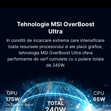
Tehnologie MSI OverBoost
Ultra
In conditii de incarcare extrema care intensificare
toate resursele procesorului si ale placii grafice,
tehnologia MSI OverBoost Ultra ofera
performante de varf cumulate cu o putere totala
de 240W.
GPU
CPU
175W
65W
TOTAL
Cu Dynamic Boost
240W
2.0