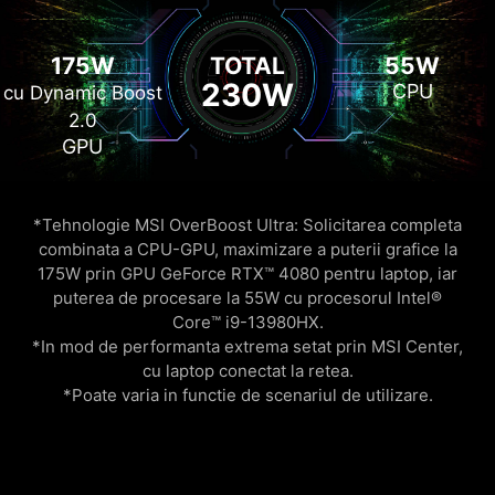
175W
TOTAL
55W
230W
CPU
cu Dynamic Boost
2.0
GPU
*Tehnologie MSI OverBoost Ultra: Solicitarea completa
combinata a CPU-GPU, maximizare a puterii grafice la
175W prin GPU GeForce RTX™ 4080 pentru laptop, iar
puterea de procesare la 55W cu procesorul Intel®
Core™ i9-13980HX.
*In mod de performanta extrema setat prin MSI Center,
cu laptop conectat la retea.
*Poate varia in functie de scenariul de utilizare.